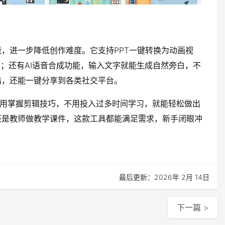
，进一步降低创作难度。它支持PPT一键转换为动画视
画；还有AI语音合成功能，输入文字就能生成自然旁白，不
出，还能一键分享到各类社交平台。
不用掌握剪辑技巧，不用投入过多时间学习，就能轻松做出
还是教师做教学课件，这款工具都能满足需求，新手闭眼冲
最后更新：2026年 2月 14日
下一篇 >