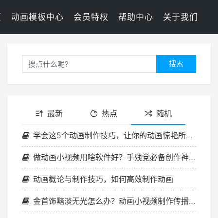
页
动画模板中心
会员特权
帮助中心
关于我们
搜索
最新
热点
随机
学会这5个动画制作技巧，让你的动画惊艳所有人！
做动画小视频用啥软件好？手残党必备创作神器，轻松打造爆款作品
动画概论与制作技巧，如何高效制作动画
金首饰黯淡无光怎么办？动画小视频制作传播生活小技巧