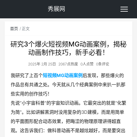
秀展网
首页
正文
研究3个爆火短视频MG动画案例，揭秘
动画制作技巧，新手必看！
2025年 2月 25日
2067点热度
0人点赞
0条评论
我研究了上百个
短视频MG动画案例
后发现，那些爆火的
作品总有共通之处。今天就从几个经典案例中来扒一扒那
些实用的创作技巧！
先说"小宇宙科普"的宇宙知识动画。它最突出的就是"化繁
为简"。比如讲解黑洞时没用复杂的3D建模，而是用简单
的平面图形配合动态效果，把晦涩的物理原理讲得超直
观。这告诉我们：做科普动画不是越炫越好，而是要突出