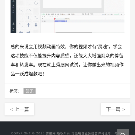
总的来说会用视频动画特效，你的视频才有“灵魂”。学会
这项技能不仅能提升内容质感，还能大大增强观众的停留
率和转发率。现在就上秀展网试试，让你做出来的视频作
品一跃成爆款吧！
标签：
暂无
< 上一篇
下一篇 >
COPYRIGHT © 2025
秀展网
版权所有 增值电信业务经营许可证号：
粤B2-