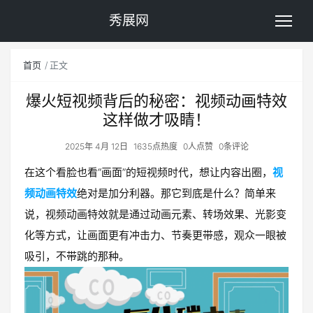
秀展网
首页
正文
爆火短视频背后的秘密：视频动画特效
这样做才吸睛！
2025年 4月 12日
1635点热度
0人点赞
0条评论
在这个看脸也看“画面”的短视频时代，想让内容出圈，
视
频动画特效
绝对是加分利器。那它到底是什么？简单来
说，视频动画特效就是通过动画元素、转场效果、光影变
化等方式，让画面更有冲击力、节奏更带感，观众一眼被
吸引，不带跳的那种。