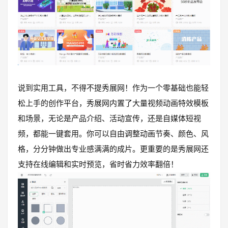
说到实用工具，不得不提秀展网！作为一个零基础也能轻
松上手的创作平台，秀展网内置了大量视频动画特效模板
和场景，无论是产品介绍、活动宣传，还是自媒体短视
频，都能一键套用。你可以自由调整动画节奏、颜色、风
格，分分钟做出专业感满满的成片。更重要的是秀展网还
支持在线编辑和实时预览，省时省力效率翻倍！