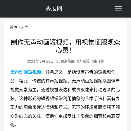
秀展网
首页
正文
制作无声动画短视频，用视觉征服观众
心灵！
2023年 5月 22日
3518点热度
0人点赞
0条评论
无声动画短视频
，顾名思义，是指没有声音的短视频作
品。相比于传统的有声短视频，无声动画短视频以图像与
视觉元素为主，通过视觉表达和故事叙述来打动观众的心
弦。这种形式的短视频常常利用抽象的艺术手法和富有表
现力的图像来传达情感和意义。无声的环境反而增强了观
众对画面的关注，使他们更加专注于影像的细节和动态变
化。