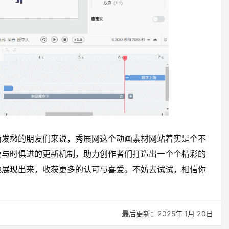
而发愁的朋友们来说，秀展网这个动画素材网站着实是个不
及与时俱进的更新机制，助力创作者们打造出一个个精彩的
地展现出来，收获更多的认可与喜爱。不妨去试试，相信你
最后更新：2025年 1月 20日