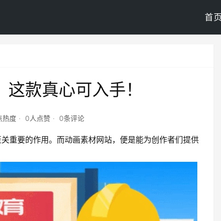
首
，这款真心可入手！
点热度
0人点赞
0条评论
至关重要的作用。而动画素材网站，便是能为创作者们提供