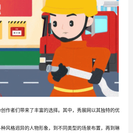
为创作者们带来了丰富的选择。其中，秀展网以其独特的优
各种风格迥异的人物形象，到不同类型的场景布置，再到琳