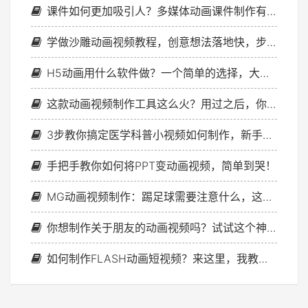
课件如何更加吸引人？多媒体动画课件制作有高招！
学做沙雕动画视频教程，创意想法落地快，步骤清晰不绕弯
H5动画用什么软件做？一个简单的选择，大有收获
这款动画视频制作工具这么火？用过之后，你就会明白！
3步教你搞定医学科普小视频如何制作，新手也能轻松上手！
手把手教你如何将PPT变动画视频，简单到哭！
MG动画视频制作：踢足球需要注意什么，这些你可能还没想到！
你想制作关于朋友的动画视频吗？试试这个神奇的平台吧！
如何制作FLASH动画短视频？来这里，我教你！