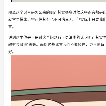
那么这个谣言是怎么来的呢？其实很多时候这些谣言都是出
就容易慌张，宁可信其有也不可信其无。但实际上只要我
言。
说到这里你是不是对这个问题有了更清晰的认识呢？其实生
辐射会致癌”等等。面对这些谣言我们不要轻信，更不要盲
好。