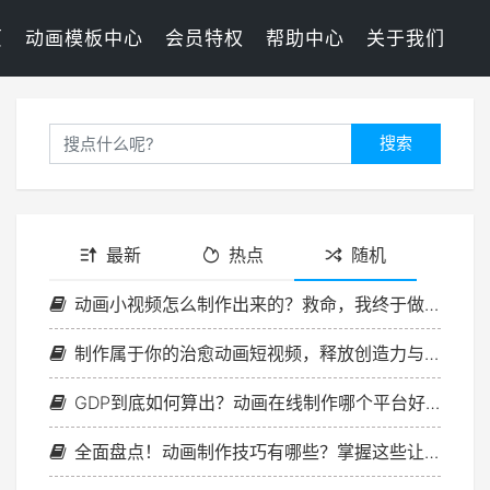
页
动画模板中心
会员特权
帮助中心
关于我们
搜索
最新
热点
随机
动画小视频怎么制作出来的？救命，我终于做出来了！
制作属于你的治愈动画短视频，释放创造力与温柔
GDP到底如何算出？动画在线制作哪个平台好能帮你形象解释！
全面盘点！动画制作技巧有哪些？掌握这些让你的作品瞬间吸睛无数