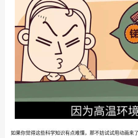
如果你觉得这些科学知识有点难懂，那不妨试试用动画来