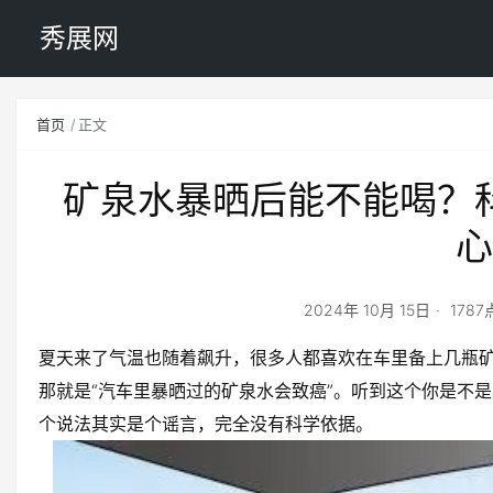
秀展网
首页
正文
矿泉水暴晒后能不能喝？
心
2024年 10月 15日
178
夏天来了气温也随着飙升，很多人都喜欢在车里备上几瓶
那就是“汽车里暴晒过的矿泉水会致癌”。听到这个你是不
个说法其实是个谣言，完全没有科学依据。