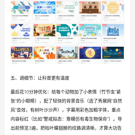
五、调细节：让科普更有温度
最后花10分钟优化：给每个动物加了小表情（竹节虫“紧
张”的小眼睛），配了轻快的背景音乐（选了秀展网“自然
风”音效，有树叶沙沙声），字幕用彩色加粗字体，重点
内容标红（比如“警戒拟态：靠模仿有毒生物保命”）。导
出前预览3遍，把枯叶蝶翅膀的纹路调清晰，才算大功告