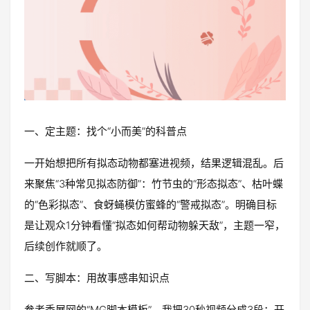
一、定主题：找个“小而美”的科普点
一开始想把所有拟态动物都塞进视频，结果逻辑混乱。后
来聚焦“3种常见拟态防御”：竹节虫的“形态拟态”、枯叶蝶
的“色彩拟态”、食蚜蝇模仿蜜蜂的“警戒拟态”。明确目标
是让观众1分钟看懂“拟态如何帮动物躲天敌”，主题一窄，
后续创作就顺了。
二、写脚本：用故事感串知识点
参考秀展网的“MG脚本模板”，我把30秒视频分成3段：开