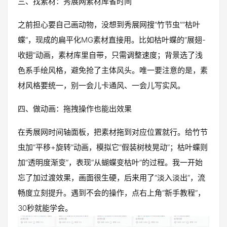
三、找素材：秀展网素材库省时间
之前担心要自己画动物，没想到秀展网搜“竹节虫”“枯叶
蝶”，现成的扁平化MG素材直接用。比如枯叶蝶的“展翅-
收翅”动画，素材库里自带，只需调整速度；背景选了浅
色系手绘风格，避免抢了主体风头。唯一要注意的是，素
材风格要统一，别一会儿卡通风、一会儿写实风。
四、做动画：拖拽操作也能出效果
在秀展网时间轴面板，把素材拖到对应位置就行。给竹节
虫加“平移+旋转”动画，模拟它“假装树枝晃动”；枯叶蝶则
加“透明度渐变”，表现“从蝴蝶变枯叶”的过程。我一开始
忘了加过渡效果，画面很生硬，后来用了“淡入淡出”，流
畅度立刻提升。遇到不会的操作，点右上角“新手教程”，
30秒就能学会。