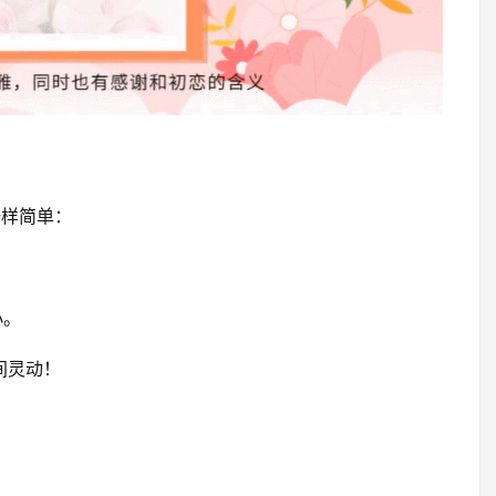
一样简单：
小。
间灵动！