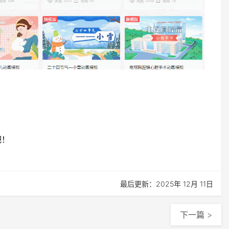
吧！
最后更新：2025年 12月 11日
下一篇 >