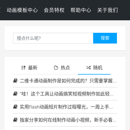
页
动画模板中心
会员特权
帮助中心
关于我们
搜索
最新
热点
随机
二维卡通动画制作是如何完成的？只需要掌握几个关键步骤
"哇！这个工具让动画搞笑短视频制作如此轻松！
实用flash动画短片制作过程曝光，一周上手居然这么简单？
独家分享如何在线制作动画小视频，新手必看！