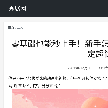
秀展网
首页
正文
零基础也能秒上手！新手怎
定超
2025年 12月 11日
961
你是不是也想做酷炫的动画小视频，但一打开软件就懵了
网”连PS都不用学，分分钟出片！