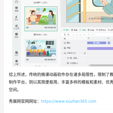
综上所述，传统的微课动画软件存在诸多局限性，限制了
制作平台，则以其简便易用、丰富多样的模板和素材、优
空间。
秀展网官网网址：
https://www.xiuzhan365.com