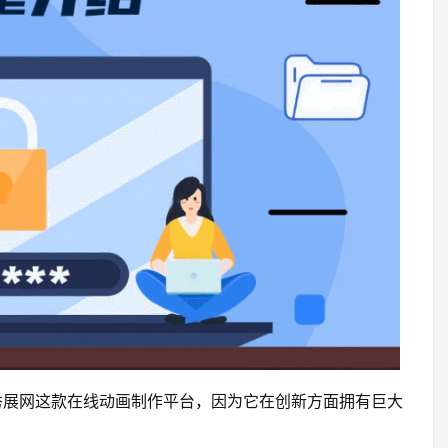
秀展网这款在线动画制作平台，因为它在创新方面拥有巨大