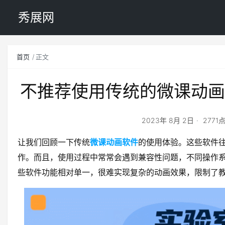
秀展网
首页
正文
不推荐使用传统的微课动画
2023年 8月 2日
2771
让我们回顾一下传统
微课动画软件
的使用体验。这些软件
作。而且，使用过程中常常会遇到兼容性问题，不同操作
些软件功能相对单一，很难实现复杂的动画效果，限制了