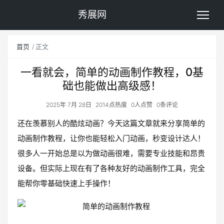
秀展网
首页
正文
一看就会，简单的动画制作教程，0基
础也能做出高级感！
2025年 7月 28日
2014点热度
0人点赞
0条评论
还在羡慕别人的酷炫动画？今天这篇文章就来分享简单的
动画制作教程，让你也能轻松入门动画，秒变设计达人！
很多人一开始总是以为做动画很难，需要专业技能和昂贵
设备。但实际上现在有了各种友好的动画制作工具，完全
能帮你零基础快速上手操作！