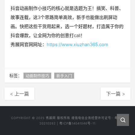
抖音动画制作小技巧的核心就是选题为王！搞笑、科普、
故事连载，这3个思路简单高效，新手也能做出刷屏动
画。快把这些干货用起来，选一个好题材，打造属于你的
抖音爆款，让全网为你的创意打call！
秀展网官网网址：
https://www.xiuzhan365.com
标签：
动画制作技巧
新手入门
< 上一篇
下一篇 >
COPYRIGHT © 2025
秀展网
版权所有 增值电信业务经营许可证号：
粤B2-
20210262
|
粤ICP备14041046号-11