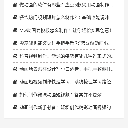
做动画的软件有哪些？盘点5款实用动画制作软件，新手也能轻松入门！
餐饮热门视频短片怎么制作？0基础也能玩味儿！
MG动画套模板怎么制作？让你轻松实现创意！
零基础也能爆火！手把手教你“怎么做动画小视频”吸粉变现
科普视频制作：游泳的姿势有哪几种？正式的游泳比赛中主要有4种
动画场景怎样设计？小白必看，手把手教你打造吸睛场景！
动画短视频制作快速学习，系统梳理学习路径，新手也能高效变现
如何制作微课动画短视频？答案并不复杂
动画制作新手必备：轻松创作精彩动画视频的神奇工具！