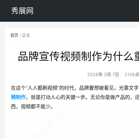
秀展网
首页
正文
品牌宣传视频制作为什么
2026年 3月 7日
2138
在这个“人人都刷视频”的时代，品牌要想被看见，光靠文
频制作
，就是打动人心的关键一步。无论你是做产品的，
西，视频都不能少。