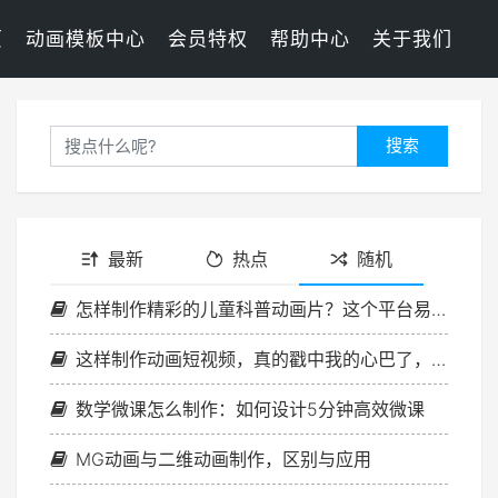
页
动画模板中心
会员特权
帮助中心
关于我们
搜索
最新
热点
随机
怎样制作精彩的儿童科普动画片？这个平台易于上手
这样制作动画短视频，真的戳中我的心巴了，家人们谁懂啊！
数学微课怎么制作：如何设计5分钟高效微课
MG动画与二维动画制作，区别与应用