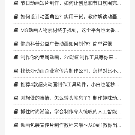
节日动画短片制作，如何让创意和节日氛围完美结合？
如何设计动画角色？实用干货，教你解读动画角色设计的精髓！
MG动画人物素材终于找到，这个平台也太香了，种类多还不踩雷
健康科普公益广告动画如何制作？简单得很
制作你的专属动画，2d动画制作工具等你来用！
找长沙动画企业宣传片制作公司，怎样对比不同公司的报价？
推荐4款超火动画制作工具软件，小白也能秒变大神！
刚想做的事情，怎么转头就忘了？制作趣味动画视频来讲解
抓住时尚潮流，学会制作令人惊叹的人工智能科普动画！
动画包装宣传片制作教程来啦～从0到1教你出大片