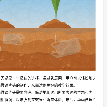
台无疑是一个极佳的选择。通过秀展网，用户可以轻松地选
画微课片头的制作，从而达到更好的教学效果。
画微课片头需要准确、简洁地传达出所要表达的主题和内
围相协调，以增强视觉效果和听觉体验。最后，动画微课片