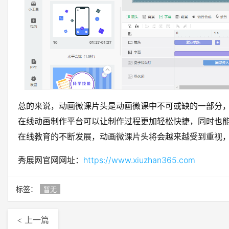
总的来说，动画微课片头是动画微课中不可或缺的一部分
在线动画制作平台可以让制作过程更加轻松快捷，同时也
在线教育的不断发展，动画微课片头将会越来越受到重视
秀展网官网网址：
https://www.xiuzhan365.com
标签：
暂无
< 上一篇