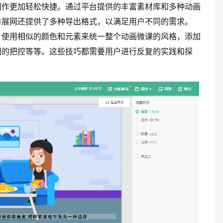
制作更加轻松快捷。通过平台提供的丰富素材库和多种动画
秀展网还提供了多种导出格式，以满足用户不同的需求。
，使用相似的颜色和元素来统一整个动画微课的风格，添加
间的把控等等。这些技巧都需要用户进行反复的实践和探