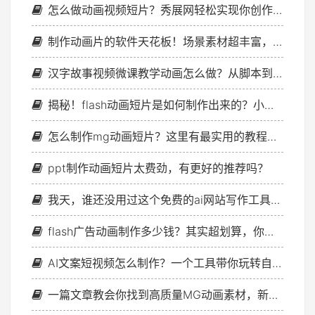
怎么做动画视频短片？秀展网轻松实现你创作愿望!
制作动画片的软件天花板！场景素材超丰富，根本不用自己画
汉字故事视频微课教学动画怎么做？从脚本到动画一步步拆解
揭秘！flash动画短片是如何制作出来的？小白也能一键上手！
怎么制作mg动画短片？这里有最实用的教程等你来学！
ppt制作动画短片太费劲，有更好的推荐吗？
我天，谁还没用过这个免费的ai网站写作工具，速速上车!
flash广告动画制作多少钱？其实超划算，你值得一试！
AI文案短视频怎么制作？一个工具带你玩转自媒体！
一篇文章教会你找到高质量MG动画素材，新手设计师必看！