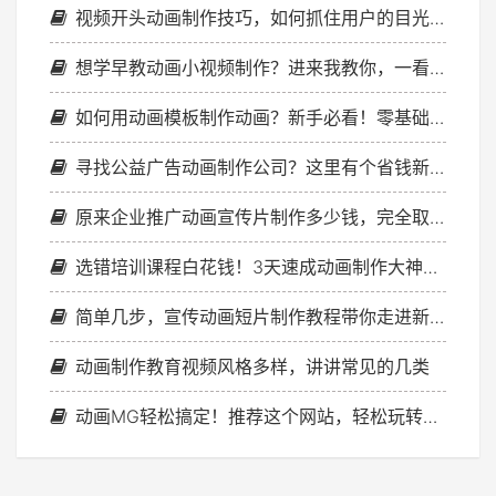
视频开头动画制作技巧，如何抓住用户的目光？
想学早教动画小视频制作？进来我教你，一看就会！
如何用动画模板制作动画？新手必看！零基础也能做出高质量动画~
寻找公益广告动画制作公司？这里有个省钱新选择！
原来企业推广动画宣传片制作多少钱，完全取决于这几点！
选错培训课程白花钱！3天速成动画制作大神就靠这份避坑指南
简单几步，宣传动画短片制作教程带你走进新世界
动画制作教育视频风格多样，讲讲常见的几类
动画MG轻松搞定！推荐这个网站，轻松玩转创意