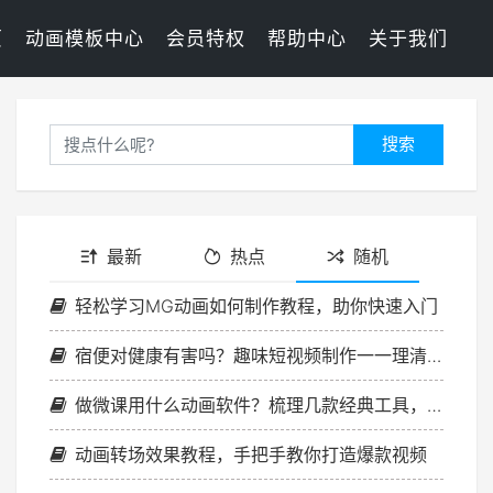
页
动画模板中心
会员特权
帮助中心
关于我们
搜索
最新
热点
随机
轻松学习MG动画如何制作教程，助你快速入门
宿便对健康有害吗？趣味短视频制作一一理清！
做微课用什么动画软件？梳理几款经典工具，长期使用更放心
动画转场效果教程，手把手教你打造爆款视频