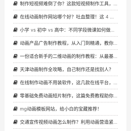
制作短视频难倒了你？这款短视频制作工具，待你用心体验
在线动画制作网站哪个好？吐血整理！这 4 个在线动画制作网站必须码住收藏！
小学 vs 初中 vs 高中：不同学段微课如何做得生动有趣？
动画产品广告制作教程，从入门到精通，教你打造爆款！
一份适合新手的二维动画的制作教程：从最基础的帧动画开始讲起
天津动画制作全攻略，自己制作还是找别人？
在线制作动画不用装软件，这几款在线平台，打开浏览器就能做
零基础免费动画短片制作，这篇免费教程助你入门！
mg动画模板网站，给小白的宝藏推荐！
交通宣传视频动画怎么制作？利用动画营造紧张刺激的氛围