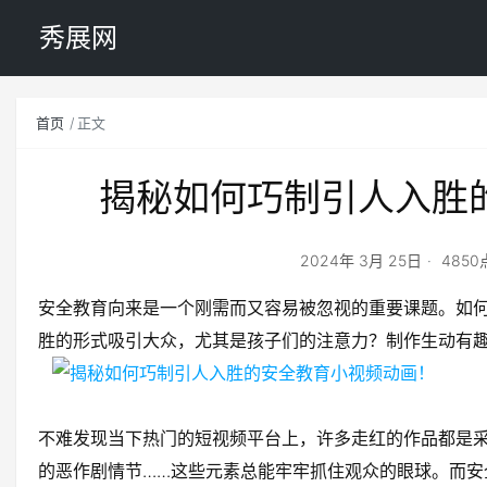
秀展网
首页
正文
揭秘如何巧制引人入胜
2024年 3月 25日
485
安全教育向来是一个刚需而又容易被忽视的重要课题。如
胜的形式吸引大众，尤其是孩子们的注意力？制作生动有
不难发现当下热门的短视频平台上，许多走红的作品都是
的恶作剧情节……这些元素总能牢牢抓住观众的眼球。而安