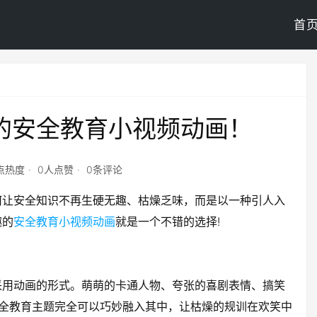
首
的安全教育小视频动画！
0点热度
0人点赞
0条评论
何让安全知识不再生硬无趣、枯燥乏味，而是以一种引人入
趣的
安全教育小视频动画
就是一个不错的选择!
采用动画的形式。萌萌的卡通人物、夸张的喜剧表情、搞笑
全教育主题完全可以巧妙融入其中，让枯燥的规训在欢笑中