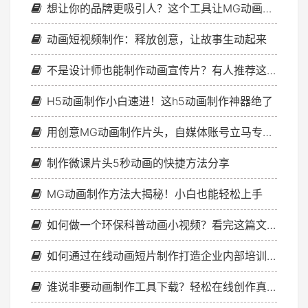
想让你的品牌更吸引人？这个工具让MG动画短视频不再难！
动画短视频制作：释放创意，让故事生动起来
不是设计师也能制作动画宣传片？有人推荐这个神器！
H5动画制作小白速进！这h5动画制作神器绝了
用创意MG动画制作片头，自媒体账号立马专业10倍！
制作微课片头5秒动画的快捷方法分享
MG动画制作方法大揭秘！小白也能轻松上手
如何做一个环保科普动画小视频？看完这篇文章你就知道了！
如何通过在线动画短片制作打造企业内部培训与文化传播内容？
谁说非要动画制作工具下载？轻松在线创作真香！