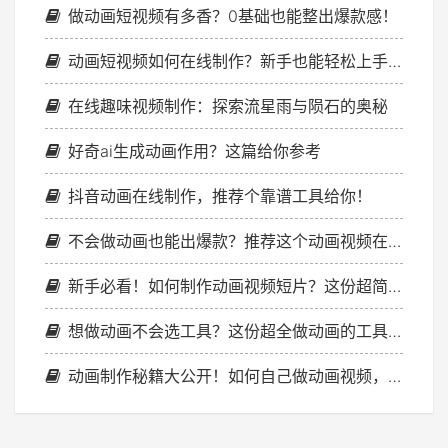
做动画短视频有多香？0基础也能整出爆款感！
动画短视频如何在线制作？新手也能轻松上手的实用指南
在线趣味视频制作：探索流星雨与陨石的奥秘
好奇ai生成动画作用？这篇给你参考
抖音动画在线制作，推荐个靠谱工具给你！
不会做动画也能出爆款？推荐这个动画视频在线制作工具让你秒变专业设计师！
新手必看！如何制作动画视频短片？这份超简单教程直接拿去用
想做动画不会选工具？这份超全做动画的工具指南请收好！
动画制作秘籍大公开！如何自己做动画视频，轻松入门