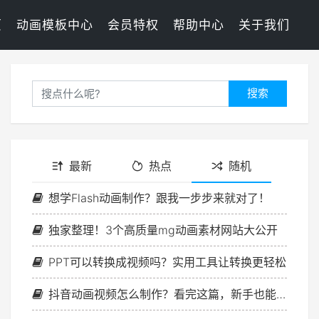
页
动画模板中心
会员特权
帮助中心
关于我们
搜索
最新
热点
随机
想学Flash动画制作？跟我一步步来就对了！
独家整理！3个高质量mg动画素材网站大公开
PPT可以转换成视频吗？实用工具让转换更轻松
抖音动画视频怎么制作？看完这篇，新手也能轻松上手！