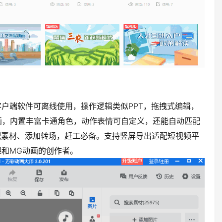
户端软件可离线使用，操作逻辑类似PPT，拖拽式编辑，
画，内置丰富卡通角色，动作表情可自定义，还能自动匹配
配素材、添加转场，赶工必备。支持竖屏导出适配短视频平
和MG动画的创作者。