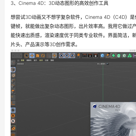
3、Cinema 4D：3D动态图形的高效创作工具
想尝试3D动画又不想学复杂软件，Cinema 4D（C4D
键帧，就能做出复杂动态图形，出片效率高。我用它做过产
能快速出质感，渲染速度优于同类专业软件。界面简洁，新
片头、产品演示等3D创作需求。