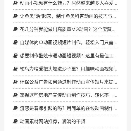
动画小视频有什么魅力？居然越来越多人喜爱！
让鱼类“活”起来，制作鱼类科普动画的技巧与方法
花几分钟就能做出高质量MG动画？这个宝藏网站真的太绝了！
自媒体简单动画视频短片制作，轻松入门只需这几步！
想要制作酷炫卡通动画短视频？这里有最佳工具！
鸵鸟为啥爱把头埋进沙子里？用趣味动画视频制作来科普
环保公益广告如何通过制作动画宣传短片来提高公众意识与参与度
掌握这些房地产宣传动画制作技巧，转化率一路狂飙
流感是着凉引起的吗？用简单的在线动画制作平台来科普
动画素材网站推荐，满满的干货