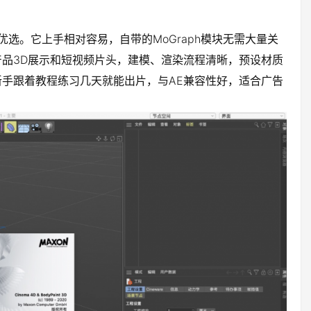
）是优选。它上手相对容易，自带的MoGraph模块无需大量关
品3D展示和短视频片头，建模、渲染流程清晰，预设材质
手跟着教程练习几天就能出片，与AE兼容性好，适合广告