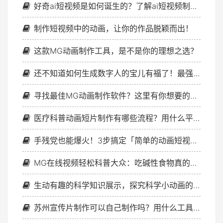
好奇ai短视频是如何诞生的？了解ai短视频制作流程吧！
制作短视频中的动画，让你的作品脱颖而出！
这款MG动画制作工具，是不是你的理想之选？
还不知道如何生成数字人的宝儿有福了！最强攻略就是这篇！
寻找最佳MG动画制作软件？这里有你想要的答案！
医疗科普动画短片制作有哪些流程？用什么平台来制作？
手残党也能爆火！3步搞定「简单的动画短视频制作」，品牌曝光率翻倍
MG在线视频轻松科普大众：吃碱性食物真的快速瘦身吗？
生动有趣的科学知识展示，探究科学小动画的制作方式
苏州宣传片制作可以自己制作吗？用什么工具？