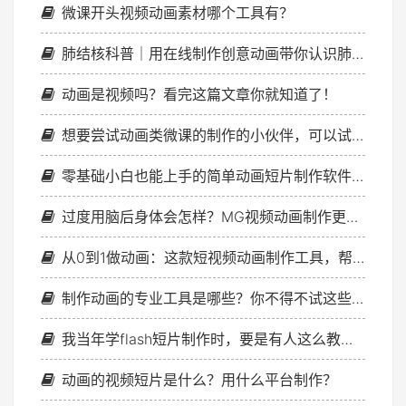
微课开头视频动画素材哪个工具有？
肺结核科普｜用在线制作创意动画带你认识肺结核
动画是视频吗？看完这篇文章你就知道了！
想要尝试动画类微课的制作的小伙伴，可以试试这个平台
零基础小白也能上手的简单动画短片制作软件，第一次就能做出高级感！
过度用脑后身体会怎样？MG视频动画制作更好来讲清后果！
从0到1做动画：这款短视频动画制作工具，帮你实现内容变现
制作动画的专业工具是哪些？你不得不试这些神器！
我当年学flash短片制作时，要是有人这么教我该多好啊！
动画的视频短片是什么？用什么平台制作？