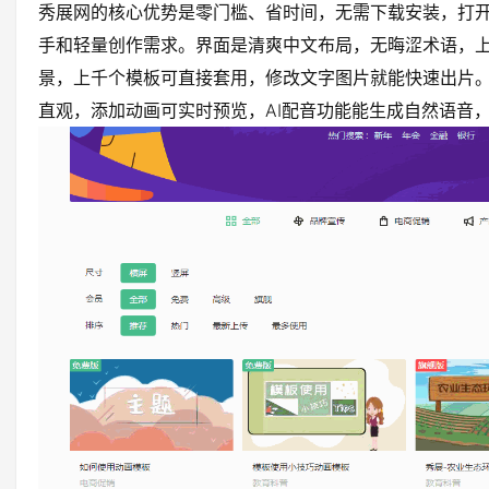
秀展网的核心优势是零门槛、省时间，无需下载安装，打
手和轻量创作需求。界面是清爽中文布局，无晦涩术语，
景，上千个模板可直接套用，修改文字图片就能快速出片。
直观，添加动画可实时预览，AI配音功能能生成自然语音