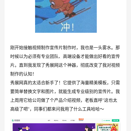
刚开始接触视频制作宣传片制作时，我也是一头雾水。那
时候以为必须有专业团队、高端设备才能做出好看的宣传
片。直到我发现了秀展网这个神器，彻底改变了我对视频
制作的认知！
秀展网真的太适合新手了！它提供了海量精美模板，只需
要简单替换文字和图片，就能生成专业级别的宣传片。我
上周用它给公司做了个产品介绍视频，老板直呼"这也太
高级了吧"，同事们都来问我用了什么工具哈哈～