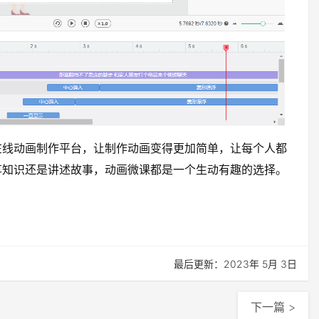
在线动画制作平台，让制作动画变得更加简单，让每个人都
享知识还是讲述故事，动画微课都是一个生动有趣的选择。
。
最后更新：2023年 5月 3日
下一篇 >