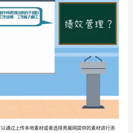
可以通过上传本地素材或者选择秀展网提供的素材进行添