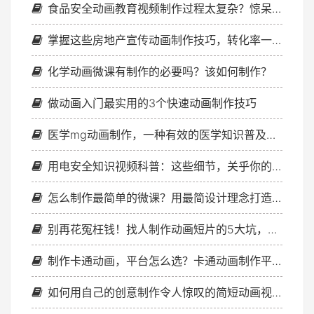
食品安全动画教育视频制作过程太复杂？惊呆！我用这个方法竟只花了2小时？
掌握这些房地产宣传动画制作技巧，转化率一路狂飙
化学动画微课有制作的必要吗？该如何制作？
做动画入门最实用的3个快速动画制作技巧
医学mg动画制作，一种有效的医学知识普及手段
用电安全知识视频科普：这些细节，关乎你的生命安全！
怎么制作最简单的微课？用最简设计理念打造高效教学微课
别再花冤枉钱！找人制作动画短片的5大坑，自己动手才是王道
制作卡通动画，平台怎么选？卡通动画制作平台推荐别错过！
如何用自己的创意制作令人惊叹的简短动画视频？