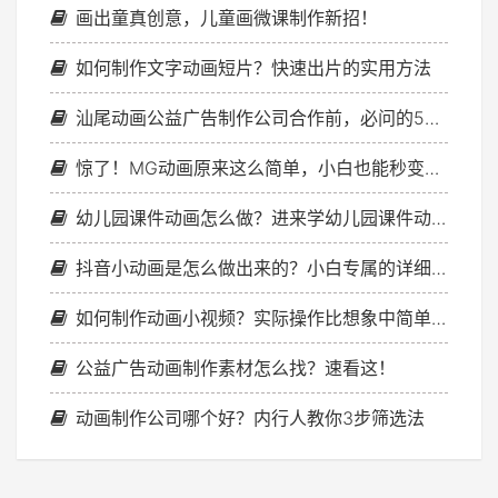
画出童真创意，儿童画微课制作新招！
如何制作文字动画短片？快速出片的实用方法
汕尾动画公益广告制作公司合作前，必问的5个问题
惊了！MG动画原来这么简单，小白也能秒变动画大神！
幼儿园课件动画怎么做？进来学幼儿园课件动画制作技巧
抖音小动画是怎么做出来的？小白专属的详细制作秘籍
如何制作动画小视频？实际操作比想象中简单！
公益广告动画制作素材怎么找？速看这！
动画制作公司哪个好？内行人教你3步筛选法