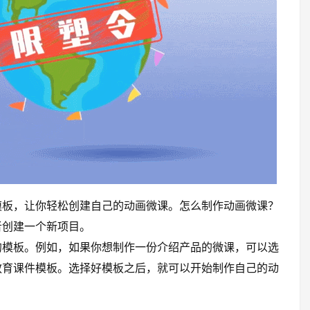
模板，让你轻松创建自己的动画微课。怎么制作动画微课？
者创建一个新项目。
的模板。例如，如果你想制作一份介绍产品的微课，可以选
教育课件模板。选择好模板之后，就可以开始制作自己的动