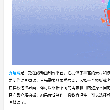
秀展网
是一款在线动画制作平台，它提供了丰富的素材和
要制作动画微课，首先需要登录秀展网，选择一个模板或
在模板选择界面，你可以根据不同的需求和目的选择不同
择产品介绍模板；如果你想制作一份教育课件，可以选择
画微课了。