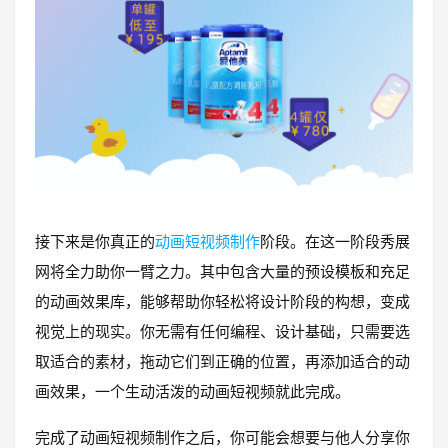
接下来是你真正的
动画短视频制作
阶段。在这一阶段秀展
网将全力助你一臂之力。其中包含大量的预设模板和充足
的动画效果库，能够帮助你轻松将设计阶段的构想，变成
视觉上的现实。你无需有任何编程、设计基础，只需要选
取适合的素材，拖动它们到正确的位置，再添加适合的动
画效果，一个生动活泼的动画短视频就此完成。
完成了动画短视频制作之后，你可能会想要与他人分享你