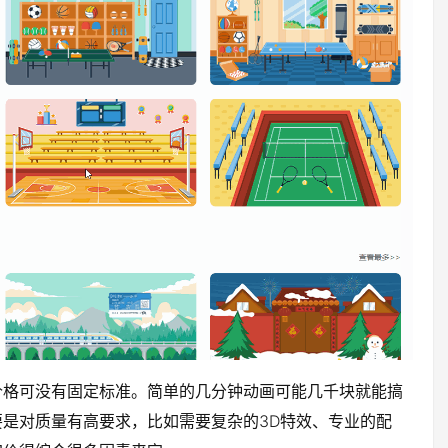
价格可没有固定标准。简单的几分钟动画可能几千块就能搞
是对质量有高要求，比如需要复杂的3D特效、专业的配