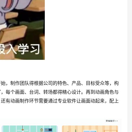
开始，制作团队得根据公司的特色、产品、目标受众等，构
写，每个画面、台词、转场都得精心设计。再到动画角色与
。还有动画制作环节需要通过专业软件让画面动起来，配上