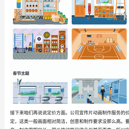
接下来咱们再说说定价方面。公司宣传片动画制作服务的
定，这类一般画面相对简洁，创意和制作要求没那么高。要