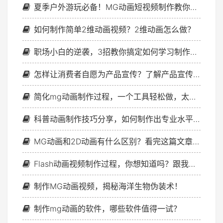
夏季户外游玩必备！MG动画短视频制作教你如何防蚊
如何制作简单2维动画视频？2维动画怎么做？
职场小白的逆袭，3招教你搞定如何学习制作视频！
怎样让消费者自愿为产品宣传？了解产品宣传动画短片制作方法
简化mg动画制作过程，一个工具轻松做，太方便！
科普动画制作技巧分享，如何制作出专业水平的动画
MG动画和2D动画有什么区别？看完这篇文章你就秒懂了！
Flash动画视频制作过程，你想知道吗？跟我走进幕后！
制作MG动画视频，揭秘海洋生物伪装术！
制作mg动画的软件，哪些软件值得一试？