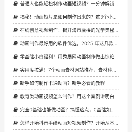
普通人也能轻松制作动画短视频？一分钟解锁创意秘籍！
揭秘！动画短片是如何制作出来的？这3个小技巧让你轻松入门！
在线创意视频制作：揭开海市蜃楼的光学奥秘！
动画制作最好用的软件优选，2025 年这几款很能打
零基础小白福利！用秀展网动画制作做出惊艳作品的5个秘诀
实用度拉满！7个动画素材网站推荐，素材种类超丰富
新手如何制作卡通动画？新手必看的教程
教育类动画视频怎么制作？用这个案例讲明白
完全0基础也能做动画？搞懂这点，0基础如何制作扁平化动画短片就不难了！
怎样开始抖音手绘动画短视频制作？开始从基础学起！