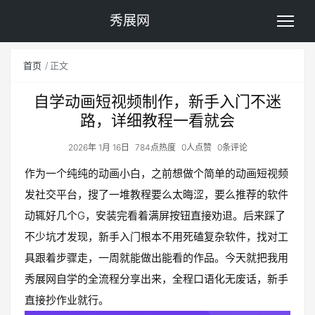
秀展网
首页
正文
自学动画短视频制作，新手入门不迷
路，详细教程一看就会
2026年 1月 16日
784点热度
0人点赞
0条评论
作为一个纯纯的动画小白，之前想做个简单的动画短视频
发社交平台，搜了一堆教程要么太晦涩，要么推荐的软件
动辄好几个G，安装完看着满屏按钮直接劝退。后来踩了
不少坑才发现，新手入门根本不用死磕复杂软件，找对工
具跟着步骤走，一周就能做出能看的作品。今天就把我用
秀展网自学的全流程分享出来，全程口语化无废话，新手
直接抄作业就行。