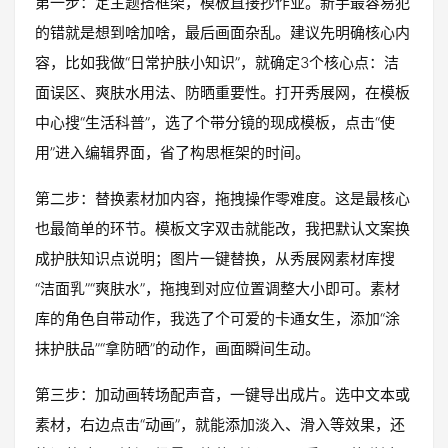
第一步：定主题搭框架，模板直接抄作业。新手最容易犯
的错就是想到啥加啥，最后画面杂乱。建议先明确核心内
容，比如我做“日常护肤小知识”，就确定3个核心点：洁
面误区、爽肤水用法、防晒重要性。打开秀展网，在模板
中心搜“生活科普”，选了个带分镜的现成模板，点击“使
用”进入编辑界面，省了构思框架的时间。
第二步：替换素材加内容，拖拽操作零难度。这是最核心
也最简单的环节。模板文字双击就能改，我把默认文案换
成护肤知识点说明；图片一键替换，从秀展网素材库搜
“洁面乳”“爽肤水”，拖拽到对应位置调整大小即可。素材
库的角色自带动作，我选了个可爱的卡通女生，添加“涂
抹护肤品”“拿防晒”的动作，画面瞬间生动。
第三步：加动画转场配声音，一键导出成片。选中文本或
素材，右边点击“动画”，就能添加淡入、滑入等效果，还