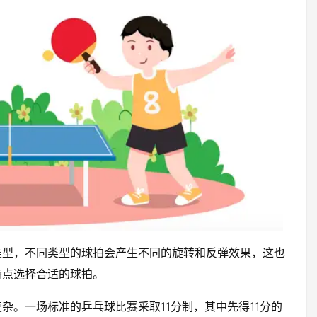
类型，不同类型的球拍会产生不同的旋转和反弹效果，这也
特点选择合适的球拍。
杂。一场标准的乒乓球比赛采取11分制，其中先得11分的