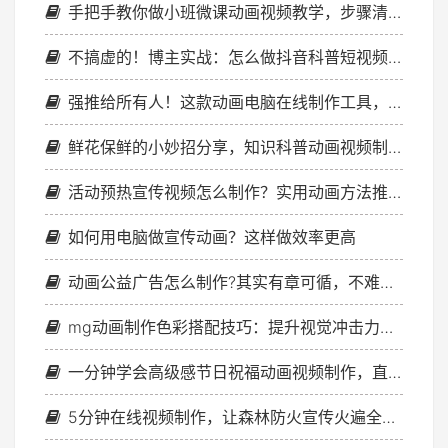
手把手教你做小班微课动画视频教学，步骤清晰不复杂
不搞虚的！博主实战：怎么做抖音科普短视频动画的实用方法
强推给所有人！这款动画电脑在线制作工具，操作太简单了吧
鲜花保鲜的小妙招分享，知识科普动画视频制作直观呈现
活动预热宣传视频怎么制作？实用动画方法推荐来了
如何用电脑做宣传动画？这样做效率更高
动画公益广告怎么制作?其实有章可循，不难掌握！
mg动画制作色彩搭配技巧：提升视觉冲击力的3大原则
一分钟学会高级感节日祝福动画视频制作，直接套模板，分分钟秒出片！
5分钟在线视频制作，让森林防火宣传火遍全网！