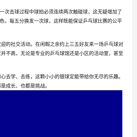
在一次击球过程中球拍必须连续两次触碰球，这无疑增加了
特色，每五分换发一次球，这样既能保证乒乓球比赛的公平
欢迎的社交活动。在闲暇之余约上三五好友来一场乒乓球对
求并不高，无论是专业的乒乓球馆还是小区的活动室，甚至
用心去学、去练，这颗小小的银球定能带给你无尽的乐趣。
都是成长、也都是挑战。