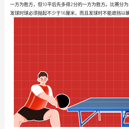
一方为胜方，但10平后先多得2分的一方为胜方。比赛分
发球时球必须抛起不少于16厘米，而且发球时不能遮挡以