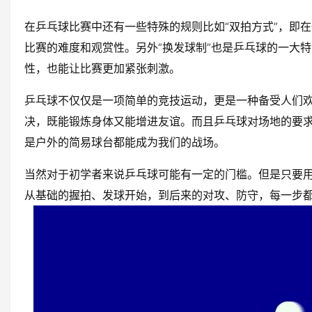
在乒乓球比赛中还有一些特殊的规则比如“双拍方式”，即
比赛的难度和观赏性。另外“换发球制”也是乒乓球的一大
性，也能让比赛更加紧张刺激。
乒乓球不仅仅是一项简单的竞技运动，更是一种备受人们
决，既能锻炼身体又能增进友谊。而且乒乓球对场地的要
是户外的简易球台都能成为我们的战场。
当然对于初学者来说乒乓球可能有一定的门槛。但是只要
从基础的握拍、发球开始，到后来的对攻、防守，每一步