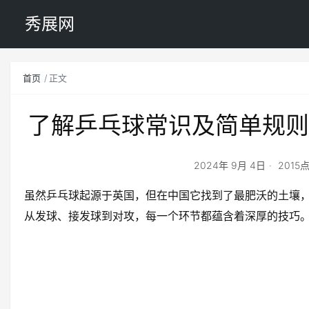
秀展网
首页
正文
了解乒乓球常识及简单规则
2024年 9月 4日
2015
虽然乒乓球起源于英国，但在中国它找到了最肥沃的土壤
从发球、接发球到对攻，每一个环节都蕴含着深厚的技巧