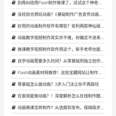
别再纠结用Flash制作微课了，试试这个神奇的工具吧！
没经验也想玩动画？0基础制作广告宣传动画带你入门！
好用的动画制作软件有哪些？安利两款神仙级工具，用它们做动画太爽了！
动画教学视频制作其实并不难，你确定不进来看看？
微课教学视频制作软件用这个，新手老师也能快速上手
自学动画需要多久时间？从零基础到独立创作的阶段规划指南
Flash动画素材网推荐！这些宝藏网站让制作效率翻倍！
零基础怎么做动画？3步入门法让你不再踩坑
在家就能做动画？！深度解析怎么在线制作酷炫动画大片
动画微课怎样制作？从选题到发布，保姆级步骤详解