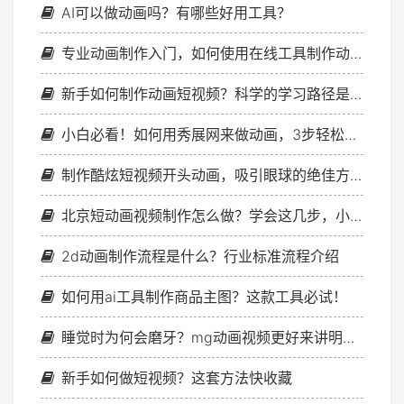
AI可以做动画吗？有哪些好用工具？
专业动画制作入门，如何使用在线工具制作动画
新手如何制作动画短视频？科学的学习路径是什么？
小白必看！如何用秀展网来做动画，3步轻松搞定酷炫视频
制作酷炫短视频开头动画，吸引眼球的绝佳方式！
北京短动画视频制作怎么做？学会这几步，小白也能轻松搞定！
2d动画制作流程是什么？行业标准流程介绍
如何用ai工具制作商品主图？这款工具必试！
睡觉时为何会磨牙？mg动画视频更好来讲明背后的原因！
新手如何做短视频？这套方法快收藏