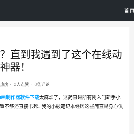
首
？直到我遇到了这个在线动
神器！
点热度
0人点赞
0条评论
动画制作器软件下载
太麻烦了，这简直是所有刚入门新手小
不够还直接卡死...我的小破笔记本经历这些简直是身心俱