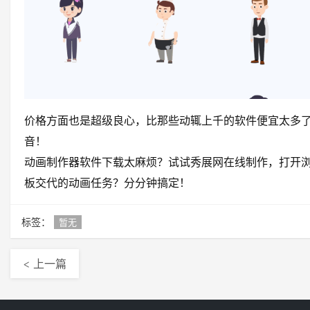
价格方面也是超级良心，比那些动辄上千的软件便宜太多
音！
动画制作器软件下载太麻烦？试试秀展网在线制作，打开
板交代的动画任务？分分钟搞定！
标签：
暂无
< 上一篇