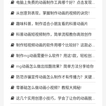
电脑上免费的动画制作工具哪个好？点击发现宝藏工具！
从创意到表现，掌握制作动画的视频的诀窍！
趣味科普，制作适合小朋友看的科普动画片
科普动画短视频制作，简单流程教你高效创作
制作短视频动画的软件用哪个比较好？这款必须推荐！
制作mg动画需要什么软件？用这1款，轻松创建创意动画
mg动画怎么做出炫酷效果？简单方法分享给你
防范诈骗宣传动画怎么制作才有传播力？关键要点
零基础怎么做动画小视频？教程大揭秘!
这几个实用创意小技巧，学会了让你的动画脱颖而出！