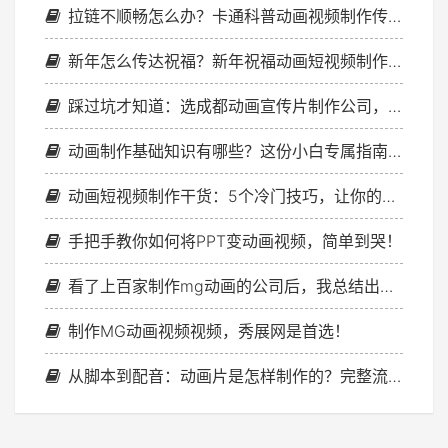
拉链不顺畅怎么办？卡通科普动画视频制作传播小妙招
新年怎么传达祝福？新年祝福动画短视频制作来帮你！
踩过坑才知道：选成都动画宣传片制作公司，这几点最关键
动画制作基础知识有哪些？这份小白专属指南不容错过！
动画短视频制作干货：5个冷门技巧，让你的视频更吸睛
手把手教你如何将PPT变动画视频，简单到哭！
看了上百家制作mg动画的公司后，我总结出这6个筛选金标准
制作MG动画视频视频，秀展网是首选！
从脚本到配音：动画片是怎样制作的？完整流程收好不丢