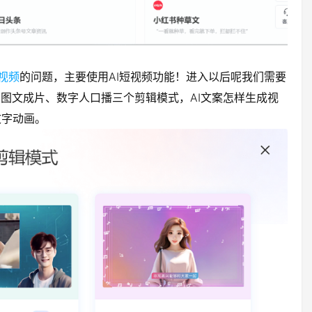
视频
的问题，主要使用AI短视频功能！进入以后呢我们需要
、图文成片、数字人口播三个剪辑模式，AI文案怎样生成视
文字动画。