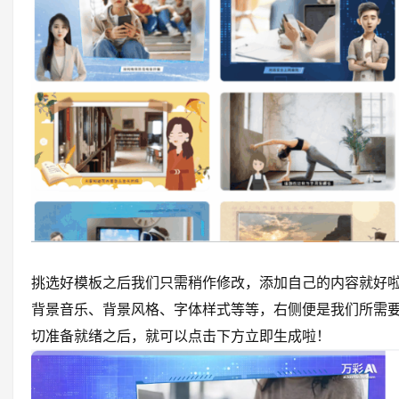
挑选好模板之后我们只需稍作修改，添加自己的内容就好啦
背景音乐、背景风格、字体样式等等，右侧便是我们所需
切准备就绪之后，就可以点击下方立即生成啦！