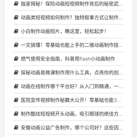
独家揭秘！保险动画短视频制作背后的秘密武器
动画类短视频如何制作？独特叙事方式让制作更出众
小白制作动画短片，瞧这里，轻松起步！
一文搞懂！零基础也能上手的二维动画制作技术大揭秘
燃气使用安全指南，科普用flash小动画制作
探秘动画易微课制作用什么工具，点亮你的创作天赋
动画在线制作哪个平台好？从入门到精通，一站式了解最实用的动画在线制作平台
医院宣传视频制作秘籍大公开！零基础也能3天出片的宝藏工具来了
制作酷炫短视频开头动画，吸引眼球的绝佳方式！
安徽动画公益广告制作，哪个公司好？这些因素要考虑！