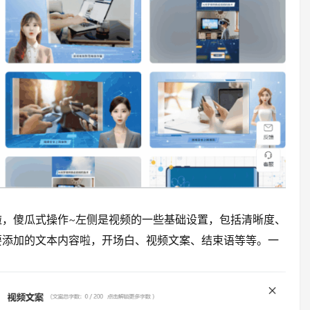
，傻瓜式操作~左侧是视频的一些基础设置，包括清晰度、
要添加的文本内容啦，开场白、视频文案、结束语等等。一