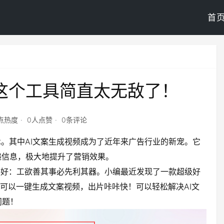
首
这个工具简直太无敌了！
3点热度
0人点赞
0条评论
术。其中AI文案生成视频成为了近年来广告行业的新宠。它
递信息，极大地提升了营销效果。
得好：工欲善其事必先利其器。小编最近发现了一款超级好
器，可以一键生成文案视频，出片咔咔快！可以轻松解决AI文
问题！