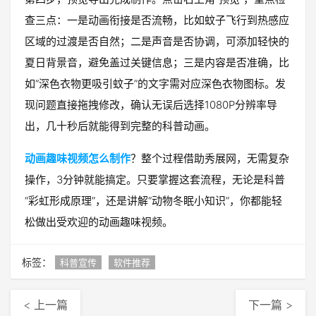
查三点：一是动画衔接是否流畅，比如蚊子飞行到热感应
区域的过渡是否自然；二是声音是否协调，可添加轻快的
夏日背景音，避免盖过关键信息；三是内容是否准确，比
如“深色衣物更吸引蚊子”的文字需对应深色衣物图标。发
现问题直接拖拽修改，确认无误后选择1080P分辨率导
出，几十秒后就能得到完整的科普动画。
动画趣味视频怎么制作
？整个过程借助秀展网，无需复杂
操作，3分钟就能搞定。只要掌握这套流程，无论是科普
“彩虹形成原理”，还是讲解“动物冬眠小知识”，你都能轻
松做出受欢迎的动画趣味视频。
标签：
科普宣传
软件推荐
< 上一篇
下一篇 >