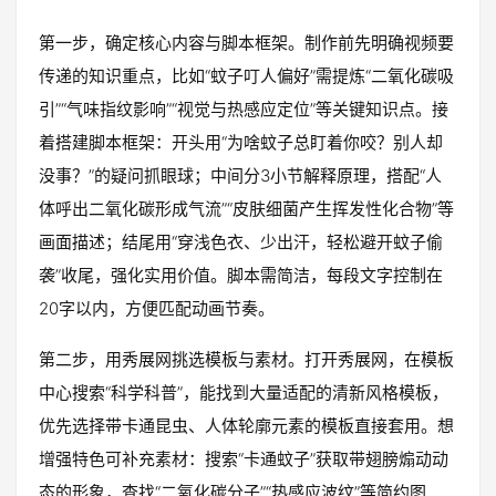
第一步，确定核心内容与脚本框架。制作前先明确视频要
传递的知识重点，比如“蚊子叮人偏好”需提炼“二氧化碳吸
引”“气味指纹影响”“视觉与热感应定位”等关键知识点。接
着搭建脚本框架：开头用“为啥蚊子总盯着你咬？别人却
没事？”的疑问抓眼球；中间分3小节解释原理，搭配“人
体呼出二氧化碳形成气流”“皮肤细菌产生挥发性化合物”等
画面描述；结尾用“穿浅色衣、少出汗，轻松避开蚊子偷
袭”收尾，强化实用价值。脚本需简洁，每段文字控制在
20字以内，方便匹配动画节奏。
第二步，用秀展网挑选模板与素材。打开秀展网，在模板
中心搜索“科学科普”，能找到大量适配的清新风格模板，
优先选择带卡通昆虫、人体轮廓元素的模板直接套用。想
增强特色可补充素材：搜索“卡通蚊子”获取带翅膀煽动动
态的形象，查找“二氧化碳分子”“热感应波纹”等简约图