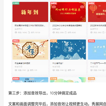
第三步：添加音效导出，10分钟搞定成品
文案和画面调整完毕后，添加音效让视频更生动。秀展网