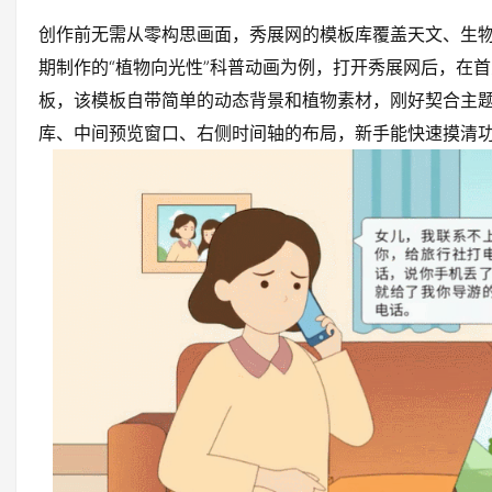
创作前无需从零构思画面，秀展网的模板库覆盖天文、生
期制作的“植物向光性”科普动画为例，打开秀展网后，在首
板，该模板自带简单的动态背景和植物素材，刚好契合主题
库、中间预览窗口、右侧时间轴的布局，新手能快速摸清