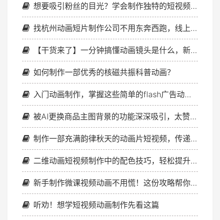
想要吸引粉丝的目光？学会制作独特的短视频片头动画
找杭州动画短片制作公司不用东奔西跑，线上这样找更方便
【干货来了】一分钟搞懂动画镜头是什么，新手也能轻松上手！
如何制作一部优秀的核磁共振科普动画？
入门动画制作，掌握这些简单的flash广告动画制作技巧就够了！
被AI更换商品主图背景的功能深深吸引，太赞了！
制作一部充满韵律秋天的动画片短视频，传递感动与温暖
二维动画短视频制作中的配色技巧，轻松提升画面质感！
新手制作微课视频动画不用慌！这份攻略帮你避坑少走弯路
听劝！想学短视频动画制作先看这篇