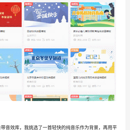
自带音效库，我挑选了一首轻快的纯音乐作为背景，再用平