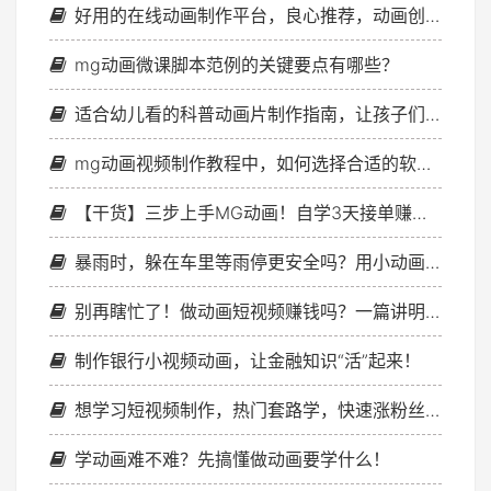
好用的在线动画制作平台，良心推荐，动画创作就用它！
mg动画微课脚本范例的关键要点有哪些？
适合幼儿看的科普动画片制作指南，让孩子们爱上学习！
mg动画视频制作教程中，如何选择合适的软件工具？
【干货】三步上手MG动画！自学3天接单赚外快，高效小白必看教程
暴雨时，躲在车里等雨停更安全吗？用小动画制作工具来科普
别再瞎忙了！做动画短视频赚钱吗？一篇讲明白
制作银行小视频动画，让金融知识“活”起来！
想学习短视频制作，热门套路学，快速涨粉丝，变现不用等
学动画难不难？先搞懂做动画要学什么！