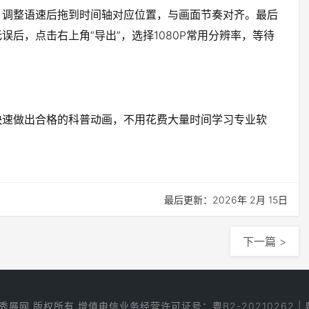
，调整语速后拖到时间轴对应位置，与画面节奏对齐。最后
后，点击右上角“导出”，选择1080P常用分辨率，等待
快速做出合格的科普动画，不用花费大量时间学习专业软
。
最后更新：2026年 2月 15日
下一篇 >
秀展网
版权所有 增值电信业务经营许可证号：
粤B2-20210262
|