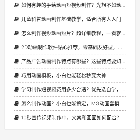
如何有趣的手绘动画短视频制作？光想不如动手试试吧！
儿童科普动画制作基础教学，适合所有人入门
怎么制作视频动画短片？超详细教程，一看就会！
2D动画制作软件贴心推荐，零基础友好型，轻松搞定动画作品
产品广告动画制作特点有哪些？这些特点要知道！
巧用动画模板，小白也能轻松秒变大神
学习制作短视频费用多少合适？优先选自学，少花钱多实践
怎么制作动画？小白也能搞定，MG动画套模板制作全攻略来啦
10秒宣传视频制作中，文案和画面如何配合？