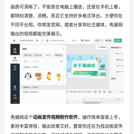
画质可清晰了，不管是在电脑上播放，还是在手机上看，
都特别清楚、流畅。而且它支持好多格式导出，方便你在
不同平台用。你想发官网，或者分享到社交媒体，秀展网
输出的视频都能完美展示。
秀展网这个
动画宣传视频制作软件
，操作简单容易上手，
素材丰富得很，输出效果又好。要是你还在为找动画宣传