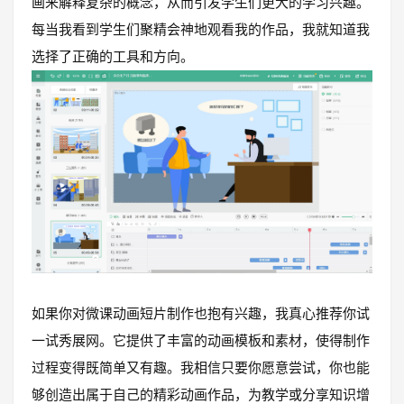
画来解释复杂的概念，从而引发学生们更大的学习兴趣。
每当我看到学生们聚精会神地观看我的作品，我就知道我
选择了正确的工具和方向。
如果你对微课动画短片制作也抱有兴趣，我真心推荐你试
一试秀展网。它提供了丰富的动画模板和素材，使得制作
过程变得既简单又有趣。我相信只要你愿意尝试，你也能
够创造出属于自己的精彩动画作品，为教学或分享知识增