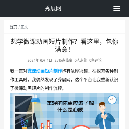
秀展网
首页
正文
想学微课动画短片制作？看这里，包你
满意！
2024年 6月 4日
2515点热度
0人点赞
0条评论
我一直对
微课动画短片制作
抱有浓厚兴趣。在探索各种制
作工具时，我偶然发现了秀展网，这个平台让我重新认识
了微课动画短片的制作流程。