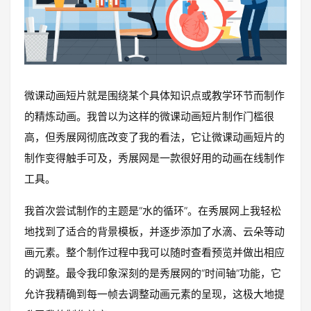
微课动画短片就是围绕某个具体知识点或教学环节而制作
的精炼动画。我曾以为这样的微课动画短片制作门槛很
高，但秀展网彻底改变了我的看法，它让微课动画短片的
制作变得触手可及，秀展网是一款很好用的动画在线制作
工具。
我首次尝试制作的主题是“水的循环”。在秀展网上我轻松
地找到了适合的背景模板，并逐步添加了水滴、云朵等动
画元素。整个制作过程中我可以随时查看预览并做出相应
的调整。最令我印象深刻的是秀展网的“时间轴”功能，它
允许我精确到每一帧去调整动画元素的呈现，这极大地提