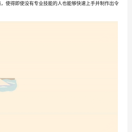
南，使得即使没有专业技能的人也能够快速上手并制作出令