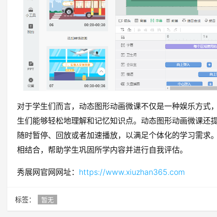
对于学生们而言，动态图形动画微课不仅是一种娱乐方式
生们能够轻松地理解和记忆知识点。动态图形动画微课还
随时暂停、回放或者加速播放，以满足个体化的学习需求
相结合，帮助学生巩固所学内容并进行自我评估。
秀展网官网网址：
https://www.xiuzhan365.com
标签：
暂无