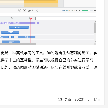
，更是一种高效学习的工具。通过观看生动有趣的动画，学
提供了丰富的互动性，学生可以根据自己的节奏进行学习，
。此外，动态图形动画微课还可以与在线测验或交互式问题
最后更新：2023年 5月 17日