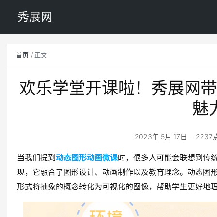
秀展网
首页
正文
欢乐学堂开课啦！秀展网带
魅
2023年 5月 17日
2237
当我们提到
动态图形动画微课
时，很多人可能会联想到传
现，它融合了图形设计、动画制作以及教育理念。动态图
形式将抽象的概念转化为可视化的图像，帮助学生更好地