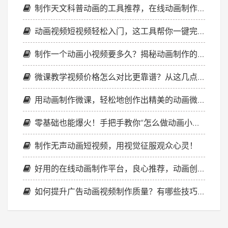
制作天文科普动画的工具推荐，在线动画制作平台
动画视频短视频轻松入门，这工具帮你一键完成！
制作一个动画小视频要多久？揭秘动画制作的那些事儿
微课教学视频价格怎么对比更靠谱？从这几点看，不被忽悠！
用动画制作微课，轻松地创作出精美的动画微课！
零基础也能爆火！手把手教你“怎么做动画小视频”吸粉变现
制作无声动画短视频，用视觉征服观众心灵！
好用的在线动画制作平台，良心推荐，动画创作就用它！
如何提升广告动画视频制作质量？有哪些技巧让动画更出彩？