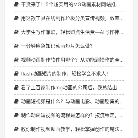
干货来了！5个超实用的MG动画素材网站推荐，动画设计师必收藏！
用这款工具在线制作垃圾分类宣传视频，效率翻倍！
大学生写作兼职，轻松赚点生活费—AI写作神器万彩AI
一分钟应急知识动画短片怎么做？
视频动画制作软件用哪个？从功能到操作的全面解析
flash动画短片的制作，轻松学会不求人！
看了上百家制作mg动画的公司后，我总结出这6个筛选金标准
动画短视频是什么？与动画电影、动画剧集的本质区别解析
制作动画短视频的流程是怎样的？按流程走，一天能出好几条
教你制作视频动画教学，轻松掌握创作的魔法！