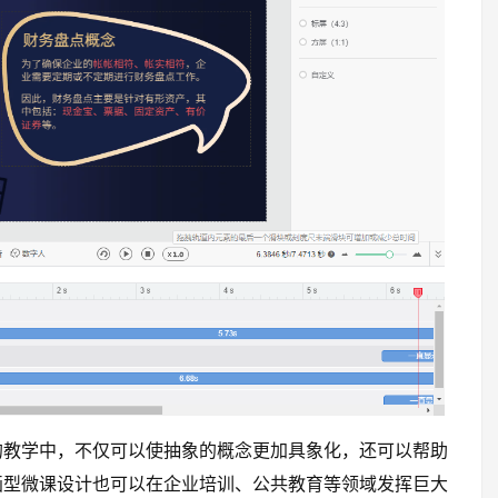
的教学中，不仅可以使抽象的概念更加具象化，还可以帮助
画型微课设计也可以在企业培训、公共教育等领域发挥巨大