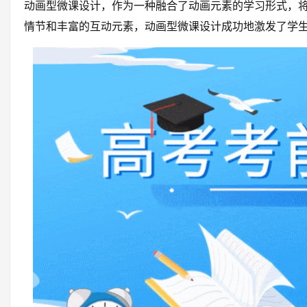
动画型微课设计，作为一种融合了动画元素的学习形式，
情节和丰富的互动元素，动画型微课设计成功地激发了学