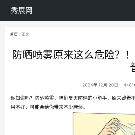
秀展网
首页
正文
防晒喷雾原来这么危险？！
2024年 12月 20日
448
你知道吗？防晒喷雾，咱们夏天防晒的小能手，原来藏着
用不好，可能会给你带来不少麻烦。