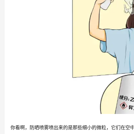
你看啊，防晒喷雾喷出来的是那些细小的微粒，它们在空