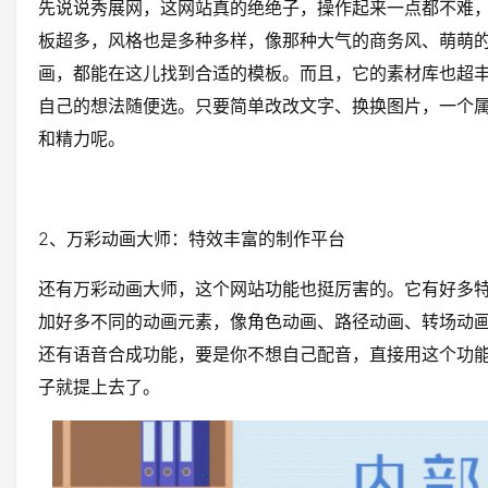
先说说秀展网，这网站真的绝绝子，操作起来一点都不难
板超多，风格也是多种多样，像那种大气的商务风、萌萌
画，都能在这儿找到合适的模板。而且，它的素材库也超
自己的想法随便选。只要简单改改文字、换换图片，一个
和精力呢。
2、万彩动画大师：特效丰富的制作平台
还有万彩动画大师，这个网站功能也挺厉害的。它有好多
加好多不同的动画元素，像角色动画、路径动画、转场动
还有语音合成功能，要是你不想自己配音，直接用这个功
子就提上去了。