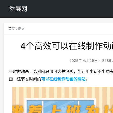
秀展网
首页
正文
4个高效可以在线制作动
2025年 4月 29日
268
平时做动画，选对网站那可太关键啦，能让咱少费不少功夫
画，还节省时间的
可以在线制作动画的网站
。