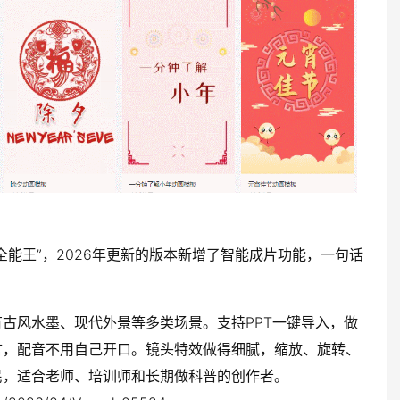
能王”，2026年更新的版本新增了智能成片功能，一句话
还有古风水墨、现代外景等多类场景。支持PPT一键导入，做
言，配音不用自己开口。镜头特效做得细腻，缩放、旋转、
民，适合老师、培训师和长期做科普的创作者。