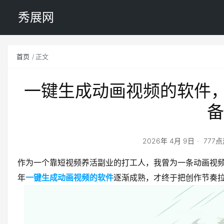
秀展网
首页
正文
一键生成动画视频的软件，
备
2026年 4月 9日
777
作为一个靠短视频养活副业的打工人，我曾为一条动画视
年
一键生成动画视频的软件
逐渐成熟，才终于把创作节奏