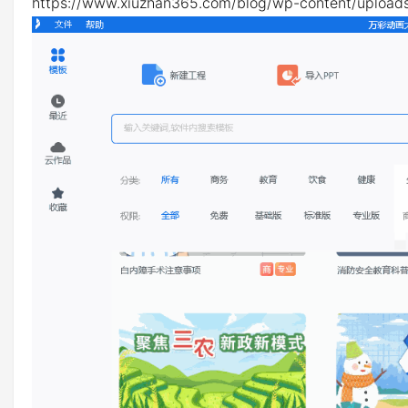
https://www.xiuzhan365.com/blog/wp-content/uploa