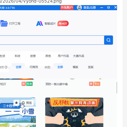
ds/2026/04/Vyond-05524.png