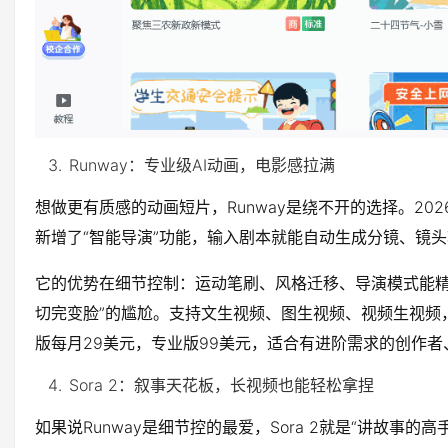
Runway：专业级AI动画，电影感拉满
想做更有质感的动画短片，Runway是绕不开的选择。202
新增了“智能导演”功能，输入剧本就能自动生成分镜、镜
它的优势在细节控制：运动笔刷、风格迁移、导演模式能精
切完变脸”的尴尬。支持文生视频、图生视频、视频生视频
版每月29美元，专业版99美元，适合有进阶需求的创作
Sora 2：叙事天花板，长视频也能轻松拿捏
如果说Runway是细节控的最爱，Sora 2就是“讲故事