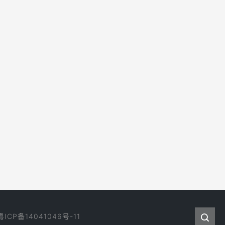
粤ICP备14041046号-11