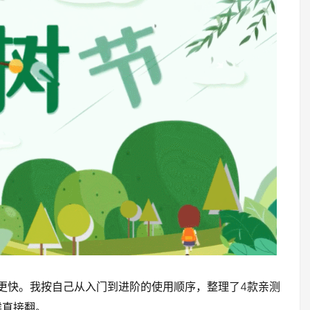
片更快。我按自己从入门到进阶的使用顺序，整理了4款亲测
候直接翻。