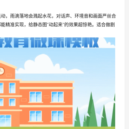
运动，雨滴落地会溅起水花，对话声、环境音和画面严丝合
能精准实现，给静态图“动起来”的效果超惊艳。适合做剧
。