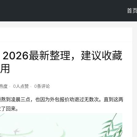
首
2026最新整理，建议收藏
用
点热度
0人点赞
0条评论
频熬到凌晨三点，也因为外包报价劝退过无数次。直到这两
拉了回来。