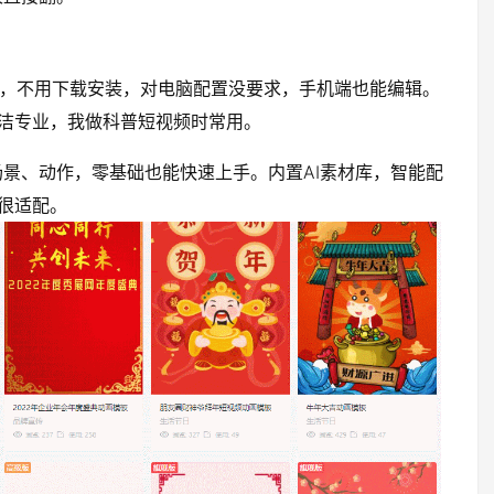
”，不用下载安装，对电脑配置没要求，手机端也能编辑。
洁专业，我做科普短视频时常用。
景、动作，零基础也能快速上手。内置AI素材库，智能配
很适配。