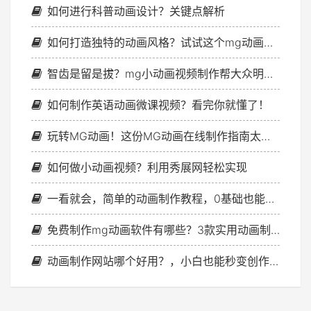
如何进行科普动画设计？关键点解析
如何打造独特的动画风格？试试这个mg动画制作工具！
智齿是留是拔？mg小动画视频制作帮大众明确选择
如何制作英语动画微课视频？看完你就懂了！
玩转MG动画！这份MG动画在线制作指南太香了
如何做小动画视频？利用秀展网轻松实现
一看就会，简单的动画制作教程，0基础也能做出高级感！
免费制作mg动画软件有哪些？3款实用动画制作工具，不容错过
动画制作网站哪个好用？，小白也能秒变创作大神！