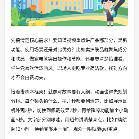
先搞清楚核心需求！要知道视频重点讲产品哪部分，是新
功能、使用场景还是对比优势？比如卖护肤品就聚焦成分
和肤感，做家电就突出操作和节能。还要想清楚给谁看，
学生党喜欢活泼画风，职场人更吃专业简洁款，找对方向
才不会白费功夫。
接着搭脚本框架！就像写故事要有大纲，动画也得先规划
分镜。每个镜头拍什么、拍几秒都要列清楚，比如展示耳
机外观3秒，切换到佩戴效果2秒，再给降噪功能加个小动
画5秒。文字部分别啰嗦，用短句讲清楚亮点，比如“续航
超12小时，通勤党够用一周”，观众一眼就能get重点。