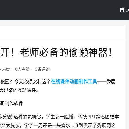
首
开！老师必备的偷懒神器！
4点热度
0人点赞
0条评论
就犯困？今天必须安利这个
在线课件动画制作工具
——秀展
大眼睛的互动课件。
分裂"这种抽象概念，学生都一脸懵。传统PPT静态图根本
ects又太复杂，学了一周还是一头雾水…直到发现了秀展网这