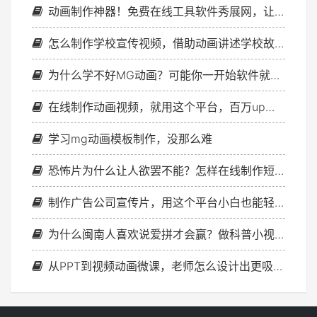
动画制作神器！免费在线工具软件秀展网，让你秒变动画大师！
怎么制作学校宣传视频，借助动画讲述学校故事？
为什么学不好MG动画？可能你一开始软件就选错了
在线制作动画视频，就用这个平台，百万up主都在用
学习mg动画模板制作，没那么难
恐怖片为什么让人欲罢不能？怎样在线制作短视频来科普？
制作广告公司宣传片，用这个平台小白也能轻松制作！
为什么闽南人喜欢说爱拼才会赢？做科普小视频来科普
从PPT到视频动画微课，老师怎么设计出更吸引人的教学内容？