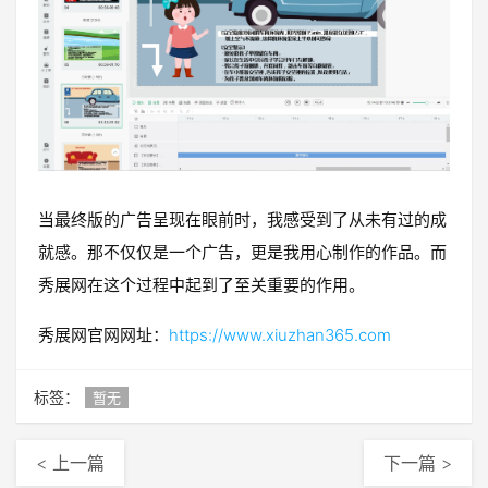
当最终版的广告呈现在眼前时，我感受到了从未有过的成
就感。那不仅仅是一个广告，更是我用心制作的作品。而
秀展网在这个过程中起到了至关重要的作用。
秀展网官网网址：
https://www.xiuzhan365.com
标签：
暂无
< 上一篇
下一篇 >