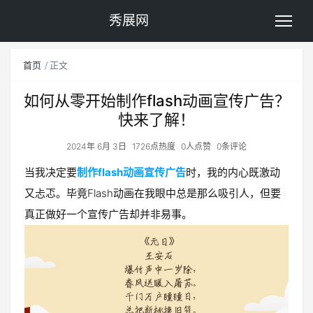
秀展网
首页
正文
如何从零开始制作flash动画宣传广告？
快来了解！
2024年 6月 3日
1726点热度
0人点赞
0条评论
当我决定要
制作flash动画宣传广告
时，我的内心既激动
又忐忑。毕竟Flash动画在我眼中总是那么吸引人，但要
真正做好一个宣传广告却并非易事。