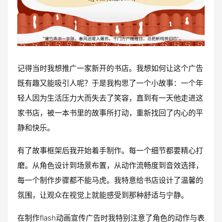
记得当时我想推广一家新开的书店。我想如何让这个广告
既有趣又能吸引人呢？于是我构思了一个小故事：一个年
轻人因为生活压力大而失去了笑容，直到有一天他走进这
家书店，被一本书里的故事所打动，重新找回了内心的平
静和快乐。
有了故事框架后我开始着手制作。每一个细节都要精心打
磨。从角色设计到场景布置，从动作流畅度到音效选择，
每一个制作步骤都不能马虎。我特意给书店设计了温馨的
氛围，让观众在视觉上就能感受到那种舒适与宁静。
在制作flash动画宣传广告时我特别注意了角色的动作与表