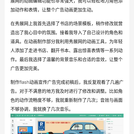
展网的动画编辑功能也非常强大，我可以轻松地为角色添
加动作和表情，让整个广告动画更加生动。
在秀展网上我首先选择了书店的场景模板，稍作修改就营
造出了我心目中的氛围。接着我导入了自己设计的角色和
道具。在动画制作部分我利用秀展网的动画工具，为年轻
人添加了走进书店、翻开书本、露出惊喜表情等一系列动
作。最后我选择了温馨的背景音乐和合适的音效，让整个
广告更加完美。
制作flash动画宣传广告完成初稿后，我反复观看了几遍广
告。对于不满意的地方我及时进行了修改和调整。比如角
色的动作流畅度不够，我就重新制作了几次；音效与画面
不够协调，我就换了几次音乐。