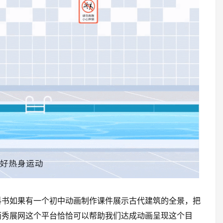
科书如果有一个初中动画制作课件展示古代建筑的全景，把
而秀展网这个平台恰恰可以帮助我们达成动画呈现这个目