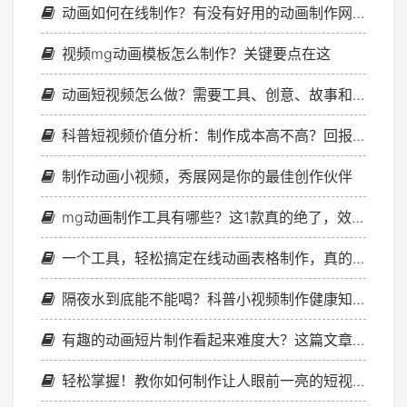
动画如何在线制作？有没有好用的动画制作网站？
视频mg动画模板怎么制作？关键要点在这
动画短视频怎么做？需要工具、创意、故事和动画风格！
科普短视频价值分析：制作成本高不高？回报看得见吗？
制作动画小视频，秀展网是你的最佳创作伙伴
mg动画制作工具有哪些？这1款真的绝了，效果很出圈
一个工具，轻松搞定在线动画表格制作，真的太好用了
隔夜水到底能不能喝？科普小视频制作健康知识轻松掌握！
有趣的动画短片制作看起来难度大？这篇文章让你找回信心！
轻松掌握！教你如何制作让人眼前一亮的短视频文字动画