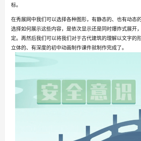
标。
在秀展网中我们可以选择各种图形，有静态的、也有动态
选择如何展示这些内容，是依次显示还是同时爆炸式展开，
定。再然后我们可以将我们对于古代建筑的理解以文字的
立体的、有深度的初中动画制作课件就制作完成了。