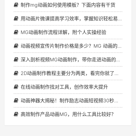
制作mg动画如何使用模板？下面内容有干货
用动画片微课提高学习效率，掌握知识轻松易得
MG动画制作流程详解，附个人实操经验
动画视频宣传片制作价格是多少？MG 动画的价格区间是多少
深入剖析视频MG动画制作，带你走进动画的世界！
2D动画制作教程主要分为两类，看完你就了解了！
在线动画制作找对工具，创作效率大提升
动画神器大揭秘！制作励志动画短视频30秒轻松又高效！
高效制作产品动画MG，用什么工具比较好？