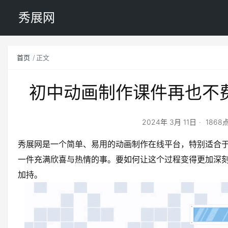
秀展网
首页
正文
初中动画制作课件再也不
2024年 3月 11日
1868
秀展网是一个简单、易用的动画制作在线平台，特别适合
一件充满欣喜与热情的事。要如何让这个过程变得更加深
加持。