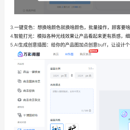
3.一键变色：想换啥颜色就换啥颜色，批量操作，顾客要
4.智能打光：模拟各种光线效果让产品看起来更有质感，
5.AI生成创意插图：给你的产品图加点创意buff，让设计