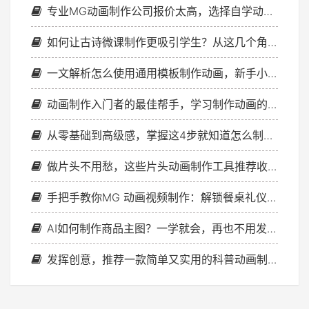
专业MG动画制作公司报价太高，选择自学动画，比花钱强100倍！
如何让古诗微课制作更吸引学生？从这几个角度入手
一文解析怎么使用通用模板制作动画，新手小白必看！
动画制作入门者的最佳帮手，学习制作动画的首选工具
从零基础到高级感，掌握这4步就知道怎么制作动画了！
做片头不用愁，这些片头动画制作工具推荐收藏好
手把手教你MG 动画视频制作：解锁餐桌礼仪的趣味演绎
AI如何制作商品主图？一学就会，再也不用发愁了！
发挥创意，推荐一款简单又实用的科普动画制作工具！