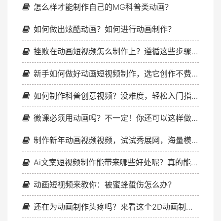
怎么样才能制作自己的MG科普类动画？
如何做出炫酷动画？如何进行动画制作？
挫败在动画短视频怎么制作上？遵循这些步骤找回自信！
新手如何做好动画短视频制作，选它创作不费力气
如何制作科普创意视频？没难度，轻松入门指南
微课必须用动画吗？不一定！你还可以这样做！
制作新年动画视频视频，试试秀展网，海量模板任选
Ai文案短视频制作能带来哪些好处呢？真的能省时省力吗？
动画短视频来教你：被蜜蜂蜇伤怎么办？
还在为动画制作头疼吗？来看这个2D动画制作教程！