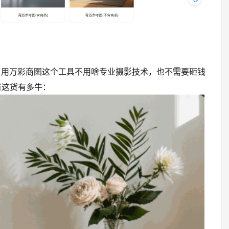
。用万彩商图这个工具不用啥专业摄影技术，也不需要砸钱
看这货有多牛：