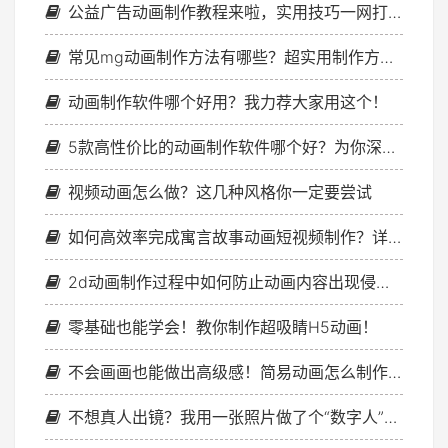
公益广告动画制作教程来啦，实用技巧一网打尽！
常见mg动画制作方法有哪些？超实用制作方法合集
动画制作软件哪个好用？我力荐大家用这个！
5款高性价比的动画制作软件哪个好？为你深度剖析
视频动画怎么做？这几种风格你一定要尝试
如何高效率完成寓言故事动画短视频制作？详解步骤
2d动画制作过程中如何防止动画内容出现侵权问题？
零基础也能学会！教你制作超吸睛H5动画！
不会画画也能做出高级感！简易动画怎么制作零基础教程，收藏了！
不想真人出镜？我用一张照片做了个“数字人”视频，效果惊了