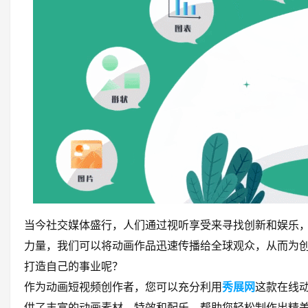
当今社交媒体盛行，人们通过视听享受来寻找创新和娱乐
力量，我们可以将动画作品迅速传播给全球观众，从而为
打造自己的事业呢？
作为动画短视频创作者，您可以充分利用
秀展网
这款在线
供了丰富的动画素材、特效和配乐，帮助您轻松制作出精