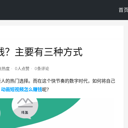
首
钱？主要有三种方式
7点热度
0人点赞
0条评论
轻人的热门选择。而在这个快节奏的数字时代，如何将自己
，
动画短视频怎么赚钱
呢？