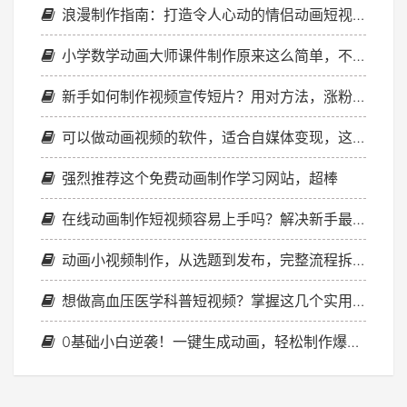
浪漫制作指南：打造令人心动的情侣动画短视频！
小学数学动画大师课件制作原来这么简单，不学可惜！
新手如何制作视频宣传短片？用对方法，涨粉卖货都不难
可以做动画视频的软件，适合自媒体变现，这几款最实用
强烈推荐这个免费动画制作学习网站，超棒
在线动画制作短视频容易上手吗？解决新手最关心的三大问题！
动画小视频制作，从选题到发布，完整流程拆解
想做高血压医学科普短视频？掌握这几个实用制作技巧就够了！
0基础小白逆袭！一键生成动画，轻松制作爆款视频