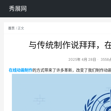
秀展网
首页
正文
与传统制作说拜拜，在
2025年 4月 28日
355
在线动画制作
的方式带来了许多革新，改变了我们制作动