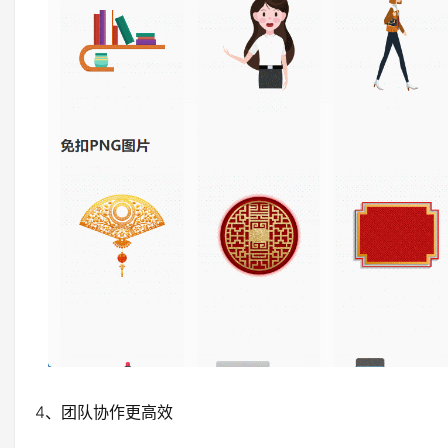
4、团队协作更高效