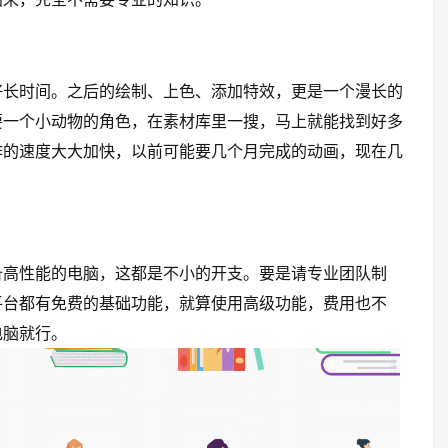
好长时间。之后的绘制、上色、添加特效，更是一个漫长的
要一个小动物的角色，在素材库里一搜，马上就能找到好多
作的速度大大加快，以前可能要几个月完成的动画，现在几
备高性能的电脑，这都是不小的开支。要是请专业团队制
平台都有免费的基础功能，就算使用高级功能，费用也不
电脑就行。