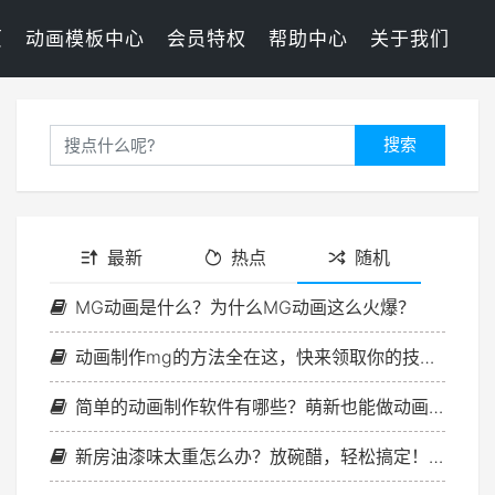
页
动画模板中心
会员特权
帮助中心
关于我们
搜索
最新
热点
随机
MG动画是什么？为什么MG动画这么火爆？
动画制作mg的方法全在这，快来领取你的技能包！
简单的动画制作软件有哪些？萌新也能做动画！
新房油漆味太重怎么办？放碗醋，轻松搞定！怎么制作在线视频