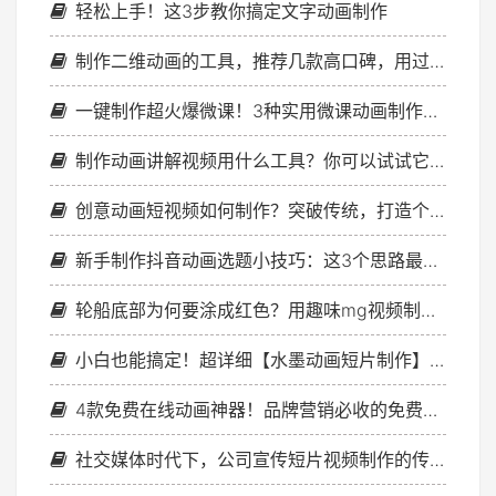
轻松上手！这3步教你搞定文字动画制作
制作二维动画的工具，推荐几款高口碑，用过的人都认可
一键制作超火爆微课！3种实用微课动画制作方法大揭秘
制作动画讲解视频用什么工具？你可以试试它！
创意动画短视频如何制作？突破传统，打造个性化动画
新手制作抖音动画选题小技巧：这3个思路最吸粉
轮船底部为何要涂成红色？用趣味mg视频制作讲科学
小白也能搞定！超详细【水墨动画短片制作】流程分享！
4款免费在线动画神器！品牌营销必收的免费动画制作工具推荐！
社交媒体时代下，公司宣传短片视频制作的传播策略解析