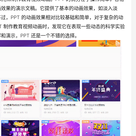
画效果的演示文稿。它提供了基本的动画效果，如淡入淡
过，PPT 的动画效果相对比较基础和简单，对于复杂的动
T 制作教育视频动画时，发现它在表现一些动态的科学实验
和演示，PPT 还是一个不错的选择。