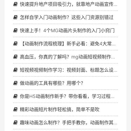
快速提升地产项目吸引力，就靠地产动画宣传片制作
怎样自学入门动画制作？这些入门资源别错过
快速上手！4个MG动画片头制作的入门小窍门
【动画制作流程梳理】新手必看：避免4大常见误区的正确制作方法
高血压，你真的了解吗？mg动画短视频制作带你一探究竟！
短视频视频制作学习：视频封面、标题怎么设计？提升点击率
做动画的工具有哪些？用哪个？
你是H5动画制作新手？带你看看，学习过程其实很有趣！
精彩动画短片制作轻松搞，简单不是吹
趣味动画怎么制作？手把手教你，动画制作其实很简单！