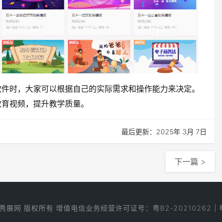
软件时，大家可以根据自己的实际需求和操作能力来决定。
教育视频，提升教学质量。
最后更新：2025年 3月 7日
下一篇 >
秀展网
版权所有 增值电信业务经营许可证号：
粤B2-20210262
|