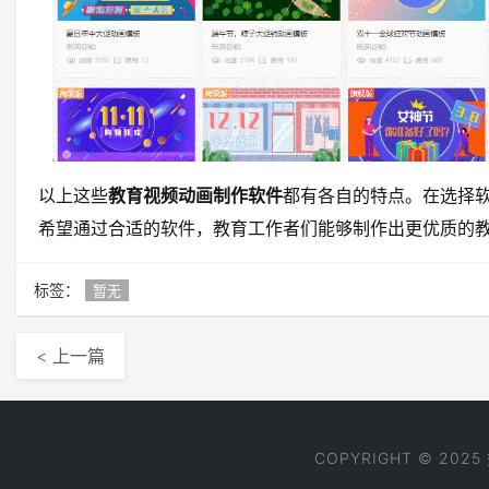
以上这些
教育视频动画制作软件
都有各自的特点。在选择
希望通过合适的软件，教育工作者们能够制作出更优质的
标签：
暂无
< 上一篇
COPYRIGHT © 2025