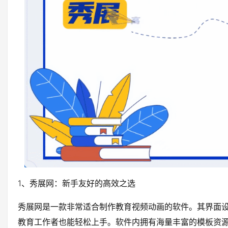
1、秀展网：新手友好的高效之选
秀展网是一款非常适合制作教育视频动画的软件。其界面
教育工作者也能轻松上手。软件内拥有海量丰富的模板资