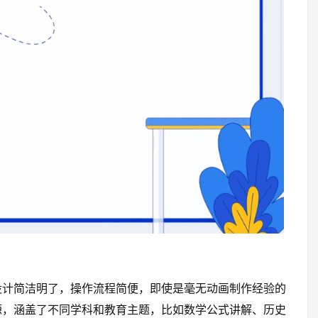
设计简洁明了，操作流程简便，即使是毫无动画制作经验的
源，涵盖了不同学科和教育主题，比如数学公式讲解、历史