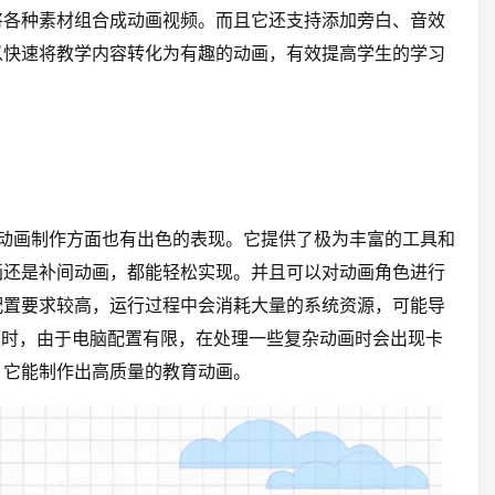
将各种素材组合成动画视频。而且它还支持添加旁白、音效
以快速将教学内容转化为有趣的动画，有效提高学生的学习
育视频动画制作方面也有出色的表现。它提供了极为丰富的工具和
画还是补间动画，都能轻松实现。并且可以对动画角色进行
配置要求较高，运行过程中会消耗大量的系统资源，可能导
教育视频时，由于电脑配置有限，在处理一些复杂动画时会出现卡
，它能制作出高质量的教育动画。