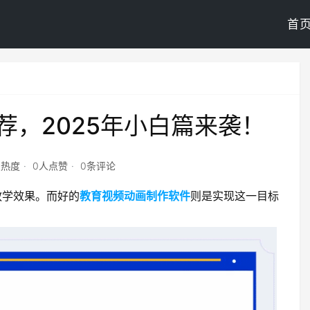
首
，2025年小白篇来袭！
点热度
0人点赞
0条评论
教学效果。而好的
教育视频动画制作软件
则是实现这一目标