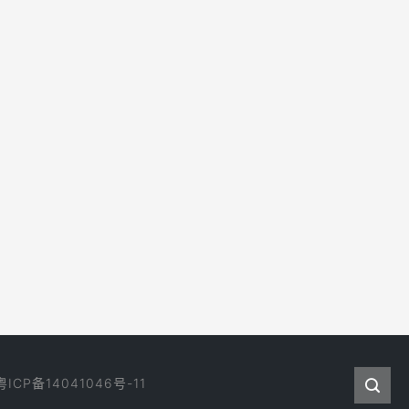
粤ICP备14041046号-11