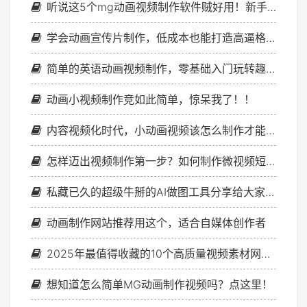
听说这5个mg动画视频制作软件贼好用！新手必看
学会动画宣传片制作，低成本也能打造高逼格宣传力！
简单的英语动画视频制作，零基础入门玩转趣味学习
动画小视频制作竞如此简单，惊呆我了！！
内容视频化时代，小动画视频该怎么制作才能出圈？
怎样迈出视频制作第一步？如何制作微视频短片告诉你！
私藏已久的超级牛掰的AI做图工具分享给大家，再不用就亏了！
动画制作网站推荐用这个，适合自媒体创作者
2025年最值得收藏的10个高质量视频素材网站有哪些
想知道怎么简单MG动画制作视频吗？点这里！