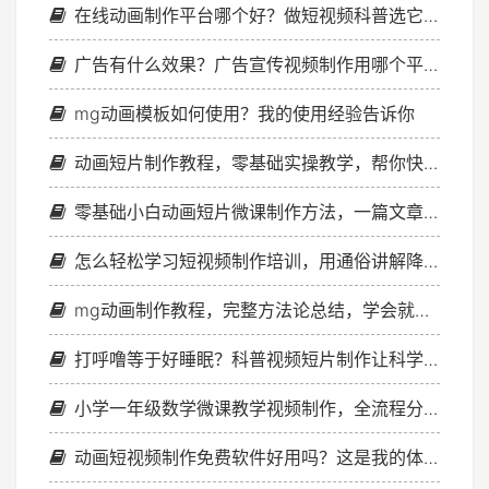
在线动画制作平台哪个好？做短视频科普选它最省事！
广告有什么效果？广告宣传视频制作用哪个平台？
mg动画模板如何使用？我的使用经验告诉你
动画短片制作教程，零基础实操教学，帮你快速做出短片
零基础小白动画短片微课制作方法，一篇文章全解锁
怎么轻松学习短视频制作培训，用通俗讲解降低门槛
mg动画制作教程，完整方法论总结，学会就能独立接单
打呼噜等于好睡眠？科普视频短片制作让科学来发声
小学一年级数学微课教学视频制作，全流程分享，教会你
动画短视频制作免费软件好用吗？这是我的体验！