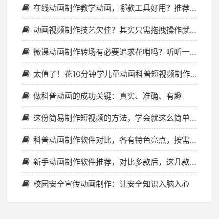
在线动画制作教学动画，哪款工具好用？推荐这个
动画视频制作技艺欠佳？其实只需拖拽操作就能实现！
微课动画制作转场有必要追求花哨吗？听听一线教师怎么说
太值了！花10分钟学儿童动画科普短视频制作，效果翻倍
做科普动画的成功关键：真实、准确、有趣
这份简易制作短视频的方法，学会就这么简单！
科普动画制作软件对比，各有特色亮点，按需挑选不踩坑
新手动画制作软件推荐，对比多款后，这几款最值得留
校园安全宣传动画制作：让安全知识入脑入心