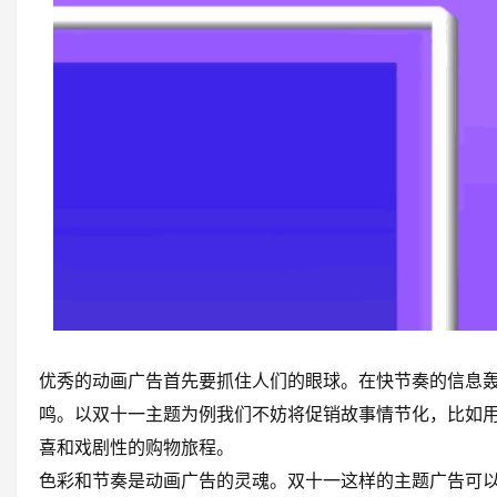
优秀的动画广告首先要抓住人们的眼球。在快节奏的信息
鸣。以双十一主题为例我们不妨将促销故事情节化，比如
喜和戏剧性的购物旅程。
色彩和节奏是动画广告的灵魂。双十一这样的主题广告可