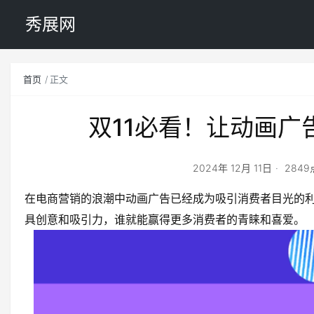
秀展网
首页
正文
双11必看！让动画广
2024年 12月 11日
284
在电商营销的浪潮中动画广告已经成为吸引消费者目光的
具创意和吸引力，谁就能赢得更多消费者的青睐和喜爱。