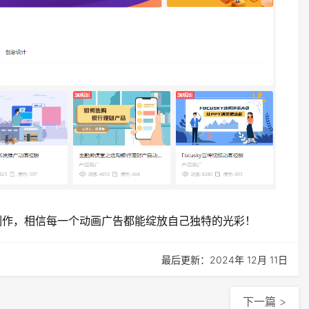
制作，相信每一个动画广告都能绽放自己独特的光彩！
最后更新：2024年 12月 11日
下一篇 >