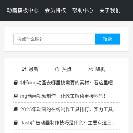
页
动画模板中心
会员特权
帮助中心
关于我们
搜索
最新
热点
随机
制作mg动画去哪里找需要的素材？看这里吧！
mg动画视频制作：让政策解读更接地气！
2025年动画的在线制作工具排行，实力工具汇总
flash广告动画制作技巧是什么？主要有这三点！