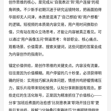
创作思维的核心，是完成从“自我表达”到“用户连接”的视
角转换。不少新手初期沉迷于研究运镜特效，把画面拍得
华丽却无人问津，本质是混淆了“自己想拍”和“用户想看”
的逻辑。短视频的本质是内容交易，用户用时间换取价
值，只有站在观众立场思考，才能让内容被真正看见。可
以通过“用户画像五问”倒逼思考：年龄职业、核心痛点、
观看场景、价值需求、搜索关键词，这些问题的答案会成
为内容创作的指南针。
锚定价值供给，是创作思维的关键支点。内容没有流量，
往往是因为价值模糊。用户停留的几十秒里，必须获得明
确的好处：实用技巧解决具体问题，情感共鸣舒缓情绪压
力，娱乐片段带来轻松愉悦，认知分享刷新固有观念。那
些走红的生活化账号，正是因为精准抓住了价值核心——
分享“加班后煮面的治愈感”比刻意表演“职场开挂日常”更
能引发共鸣，拆解“3分钟叠行李箱技巧”比堆砌转场特效