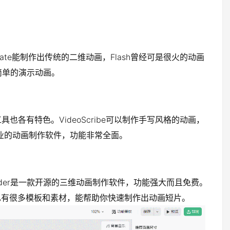
nimate能制作出传统的二维动画，Flash曾经可是很火的动画
简单的演示动画。
ony等工具也各有特色。VideoScribe可以制作手写风格的动画，
y是专业的动画制作软件，功能非常全面。
等工具。Blender是一款开源的三维动画制作软件，功能强大而且免费。
orest也有很多模板和素材，能帮助你快速制作出动画短片。