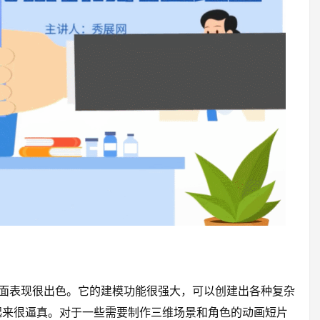
画制作方面表现很出色。它的建模功能很强大，可以创建出各种复杂
起来很逼真。对于一些需要制作三维场景和角色的动画短片