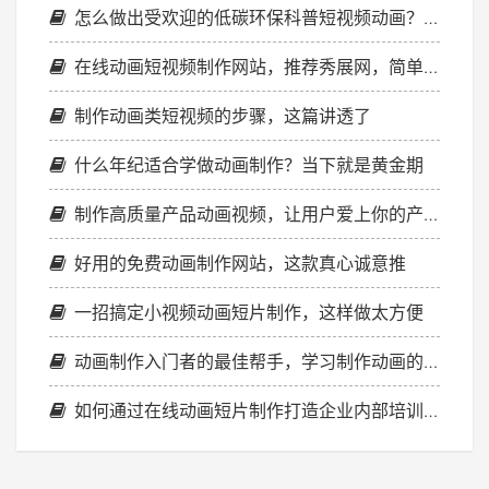
怎么做出受欢迎的低碳环保科普短视频动画？看这篇就够
在线动画短视频制作网站，推荐秀展网，简单好用
制作动画类短视频的步骤，这篇讲透了
什么年纪适合学做动画制作？当下就是黄金期
制作高质量产品动画视频，让用户爱上你的产品！
好用的免费动画制作网站，这款真心诚意推
一招搞定小视频动画短片制作，这样做太方便
动画制作入门者的最佳帮手，学习制作动画的首选工具
如何通过在线动画短片制作打造企业内部培训与文化传播内容？