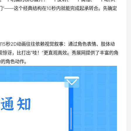
门”——这个经典结构在10秒内就能完成起承转合。先确定
15秒2D动画往往依赖视觉叙事：通过角色表情、肢体动
现惊讶，比打出“哇！”更直观高效。秀展网提供了丰富的角
力的角色动作。