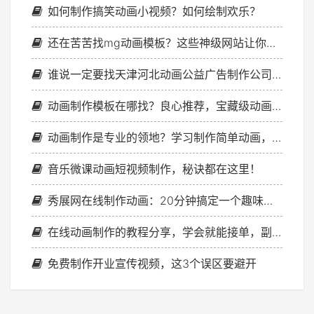
如何制作搞笑动画小视频？如何绘制欢乐？
还在苦苦找mg动画模板？这些神级网站让你告别模板荒！
谁说一定要找天津河北动画公益广告制作公司？你也能搞定！
动画制作模板在哪找？良心推荐，宝藏级动画制作网站分享给你，免费可用！
动画制作是专业的领地？学习制作简单动画，你我都能做！
音乐微课动画短视频制作，秘诀都在这里！
秀展网在线制作动画：20分钟搞定一个趣味动画
在线动画制作的教程分享，学会就能接单，副业多一条出路
免费制作开业宣传视频，这3个误区要避开