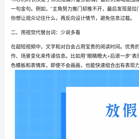
一句金句。例如，“主角努力推门却推不开，最后发现是拉
你想让观众记住什么，再反向设计情节，避免信息过载。
二、用视觉代替台词：少说多看
在超短视频中，文字和对白会占用宝贵的阅读时间。优秀的
作、场景变化来传递信息。比如用“眼睛瞪大+后退一步”表
色模板和表情库，即使不会画画，也能快速组合出有表现