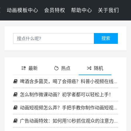
页
动画模板中心
会员特权
帮助中心
关于我们
搜索
最新
热点
随机
啤酒含多菌灵，喝了会得癌？科普小视频在线制作用这个
怎么制作微课动画？初学者都可以轻松上手！
动画短视频怎么弄？手把手教你制作动画短视频
广告动画特效：如何用10秒抓住观众的注意力？