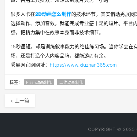
四、善用工具提效：从想法到成片只需一小时
很多人卡在
2D动画怎么制作
的技术环节。其实借助秀展网
选择动作、添加音效，就能完成专业感十足的短片。平台
感，把精力集中在故事本身而非技术细节。
15秒虽短，却是训练叙事能力的绝佳练习场。当你学会在
场，还是打造个人内容品牌，都能游刃有余。
秀展网官网网址：
https://www.xiuzhan365.com
标签：
Flash动画制作
二维动画制作
< 上一篇
COPYRIGHT © 2025