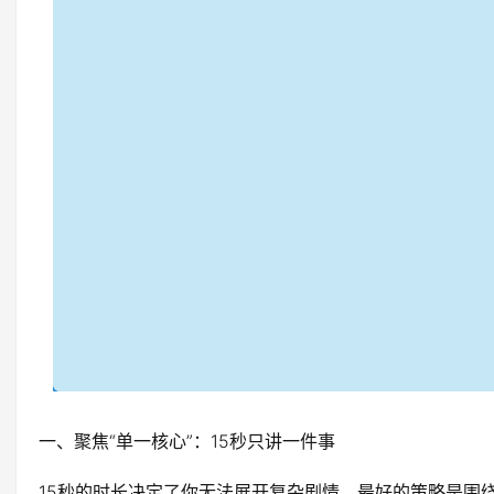
一、聚焦“单一核心”：15秒只讲一件事
15秒的时长决定了你无法展开复杂剧情。最好的策略是围