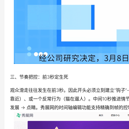
三、节奏把控：前3秒定生死
观众滑走往往发生在前3秒。因此开头必须立刻建立“钩子
靠近）、或一个反常行为（猫在遛人）。中间10秒推进情
发展 → 点睛。秀展网的时间轴编辑功能支持精确到帧的