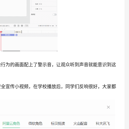
险行为的画面配上了警示音，让观众听到声音就能意识到这
安全宣传小视频，在学校播放后，同学们反响很好，大家都