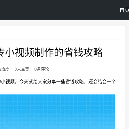
首
传小视频制作的省钱攻略
2点热度
0人点赞
0条评论
的小视频，今天就给大家分享一些省钱攻略，还会结合一个