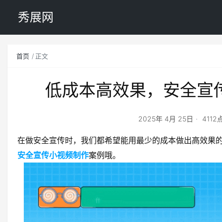
秀展网
首页
正文
低成本高效果，安全宣
2025年 4月 25日
411
在做安全宣传时，我们都希望能用最少的成本做出高效果
安全宣传小视频制作
案例哦。