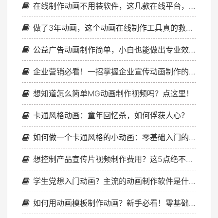
在线制作动画不用装软件，这几款在线平台，打开浏览器就能做
做了3年动画，这个动画在线制作工具真的救了我
公益广告动画制作简单，小白也能做出专业效果
企业营销必看！一招掌握企业宣传动画制作的秘诀
想知道怎么简单MG动画制作视频吗？点这里！
卡通风格动画：童年回忆杀，如何俘获人心？
如何做一个卡通风格的小动画：零基础入门的有效方法
想控制产品宣传片视频制作费用？这5点绝不能忽视
学生党想入门动画？主流的动画制作软件是什么，哪个适合新手？
如何用动画模板制作动画？新手必看！零基础也能做出高质量动画~