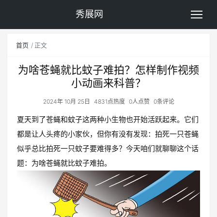
秀展网
首页
正文
为啥苍蝇就比蚊子难拍？怎样制作视频
小动画来科普？
2024年 10月 25日
4831点热度
0人点赞
0条评论
夏天到了苍蝇和蚊子这两种小生物也开始活跃起来。它们
都是让人头疼的小家伙，但你有没有发现：拍死一只苍蝇
似乎总比拍死一只蚊子要难得多？今天咱们就聊聊这个话
题：为啥苍蝇就比蚊子难拍。