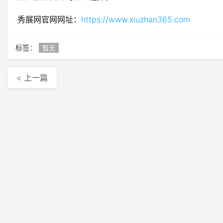
秀展网官网网址：
https://www.xiuzhan365.com
标签：
暂无
< 上一篇