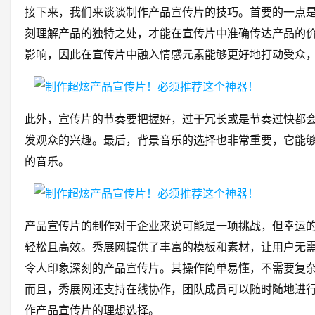
接下来，我们来谈谈制作产品宣传片的技巧。首要的一点
刻理解产品的独特之处，才能在宣传片中准确传达产品的
影响，因此在宣传片中融入情感元素能够更好地打动受众
此外，宣传片的节奏要把握好，过于冗长或是节奏过快都
发观众的兴趣。最后，背景音乐的选择也非常重要，它能
的音乐。
产品宣传片的制作对于企业来说可能是一项挑战，但幸运
轻松且高效。秀展网提供了丰富的模板和素材，让用户无
令人印象深刻的产品宣传片。其操作简单易懂，不需要复
而且，秀展网还支持在线协作，团队成员可以随时随地进
作产品宣传片的理想选择。