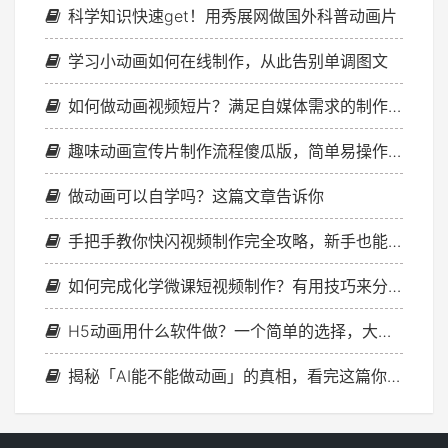
科学知识快速get！用秀展网做国外科普动画片
学习小动画如何在线制作，从此告别单调图文
如何做动画视频短片？满足自媒体需求的制作要点
趣味动画宣传片制作流程傻瓜版，简单易操作，小白友好
做动画可以自学吗？这篇文章告诉你
手把手教你快闪视频制作完全攻略，新手也能速成！
如何完成化学微课短视频制作？有用技巧来分享！
H5动画用什么软件做？一个简单的选择，大有收获
揭秘「AI能不能做动画」的真相，看完这篇你就知道了！