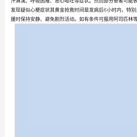
汗淋漓、呼吸困难、恶心呕吐等症状。然而部分患者可能
发现疑似心梗症状其黄金抢救时间是发病后6小时内，特别
援时保持安静、避免剧烈活动。如有条件可服用阿司匹林