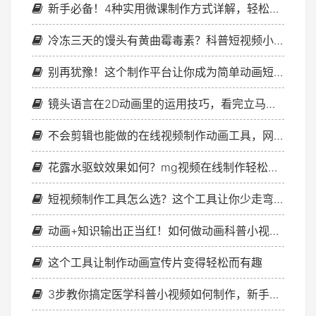
新手必备！4种实用微课制作方式详解，轻松搞定线上授课！
冷冻三天的馒头有黄曲霉毒素？科普短视频小动画制作用这个
别再犹豫！这个制作平台让你成为简单动画短视频达人！
镜头语言在2D动画里的运用技巧，看完立马能用
不会剪辑也能做的在线视频制作动画工具，网页版超方便
花露水驱蚊效果如何？mg视频在线制作轻松科普
短视频制作工具怎么选？这个工具让你少走弯路！
动画+知识输出正当红！如何做动画科普小视频才能出圈？
这个工具让制作动画宣传片变得轻松而有趣
3步教你搞定医学科普小视频如何制作，新手也能轻松上手！