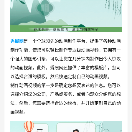
秀展网
是一个全球领先的动画制作平台，提供了各种动画
制作功能，使您可以轻松制作专业级动画视频。它拥有一
个强大的图形引擎，可以让您在几分钟内制作出令人惊叹
的动画视频。此外，秀展网还提供了丰富的模板库，您可
以选择合适的模板，然后快速定制自己的动画视频。
制作动画视频的第一步是确定您想要表达的信息。您可以
选择介绍您的公司，产品或服务，或者向观众介绍您的想
法。然后，您需要选择合适的模板，并开始定制自己的动
画视频。